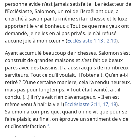
personne avide n’est jamais satisfaite ! Le rédacteur de
l’Ecclésiaste, Salomon, un roi de l’Israël antique, a
cherché à savoir par lui-
même si la richesse et le luxe
apportent le vrai bonheur. « Tout ce que mes yeux ont
demandé, je ne les en ai pas privés. Je n’ai refusé
aucune joie à mon cœur » (
Ecclésiaste 1:13 ;
2:10
).
Ayant accumulé beaucoup de richesses, Salomon s’est
construit de grandes maisons et s’est fait de beaux
parcs avec des bassins. Il a aussi acquis de nombreux
serviteurs. Tout ce qu’il voulait, il l’obtenait. Qu’en a-
t-
il
retiré ? D’une certaine manière, cela l’a rendu heureux,
mais pas pour longtemps. « Tout était vanité, a-
t-
il
conclu, [...] il n’y avait rien d’avantageux. » Il en est
même venu à haïr la vie ! (
Ecclésiaste 2:11,
17, 18
).
Salomon a compris que, quand on ne vit que pour se
faire plaisir, au final, on éprouve un sentiment de vide
et d’insatisfaction
.
*