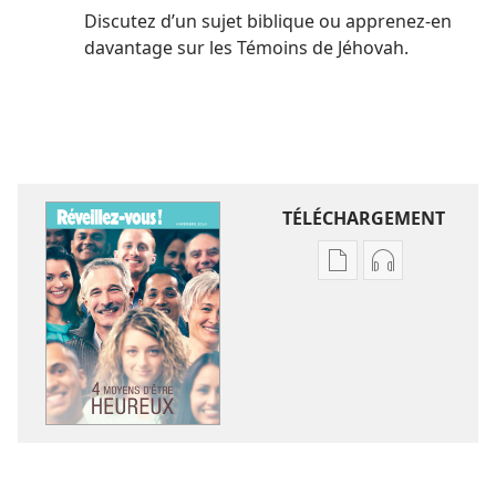
Discutez d’un sujet biblique ou apprenez-​en
davantage sur les Témoins de Jéhovah.
TÉLÉCHARGEMENT
Options
Options
de
de
téléchargement
téléchargem
des
des
publications
enregistreme
numériques
audio
RÉVEILLEZ-
RÉVEILLEZ-
VOUS !
VOUS !
Quatre
Quatre