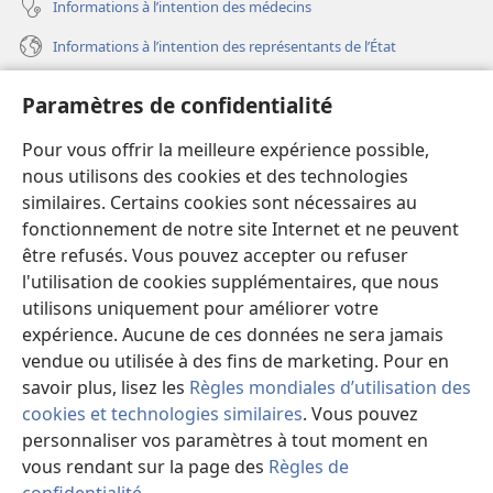
Informations à l’intention des médecins
Informations à l’intention des représentants de l’État
Aide
Paramètres de confidentialité
Dons
Pour vous offrir la meilleure expérience possible,
(ouvre
une
nous utilisons des cookies et des technologies
nouvelle
similaires. Certains cookies sont nécessaires au
Bibliothèque en ligne
(ouvre
fenêtre)
fonctionnement de notre site Internet et ne peuvent
une
®
JW Hub
être refusés. Vous pouvez accepter ou refuser
nouvelle
(ouvre
fenêtre)
l'utilisation de cookies supplémentaires, que nous
une
®
JW Library
nouvelle
utilisons uniquement pour améliorer votre
fenêtre)
expérience. Aucune de ces données ne sera jamais
Watchtower Library
vendue ou utilisée à des fins de marketing. Pour en
savoir plus, lisez les
Règles mondiales d’utilisation des
cookies et technologies similaires
. Vous pouvez
personnaliser vos paramètres à tout moment en
Copyright
© 2026 Watch Tower Bible and Tract Society of Pennsylvania.
vous rendant sur la page des
Règles de
CONDITIONS D’UTILISATION
|
RÈGLES DE CONFIDENTIALITÉ
|