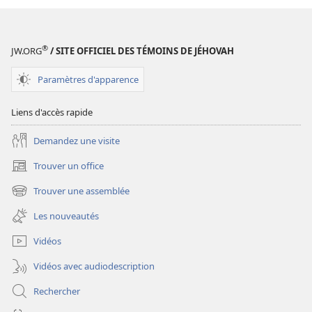
moyens
moyens
d’être
d’être
heureux
heureux
®
JW.ORG
/ SITE OFFICIEL DES TÉMOINS DE JÉHOVAH
Paramètres d'apparence
Liens d'accès rapide
Demandez une visite
Trouver un office
(ouvre
une
Trouver une assemblée
(ouvre
nouvelle
une
fenêtre)
Les nouveautés
nouvelle
fenêtre)
Vidéos
Vidéos avec audiodescription
Rechercher