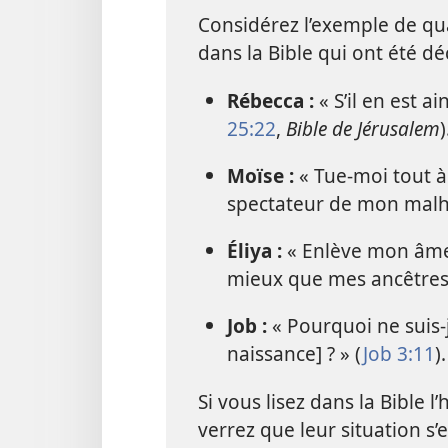
Considérez l’exemple de q
dans la Bible qui ont été d
Rébecca :
« S’il en est ai
25:22
,
Bible de Jérusalem
)
Moïse :
« Tue-
moi tout à 
spectateur de mon malh
Éliya :
« Enlève mon âme 
mieux que mes ancêtres 
Job :
« Pourquoi ne suis-
naissance] ? » (
Job 3:11
).
Si vous lisez dans la Bible 
verrez que leur situation s’