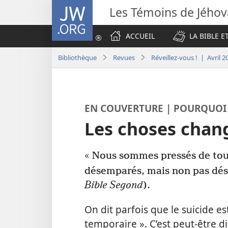
JW.ORG
Les Témoins de Jého
ACCUEIL
LA BIBLE E
Bibliothèque
Revues
Réveillez-vous ! | Avril 2
EN COUVERTURE | POURQUOI 
Les choses chan
« Nous sommes pressés de tou
désemparés, mais non pas dés
Bible Segond
).
On dit parfois que le suicide e
temporaire ». C’est peut-être dif