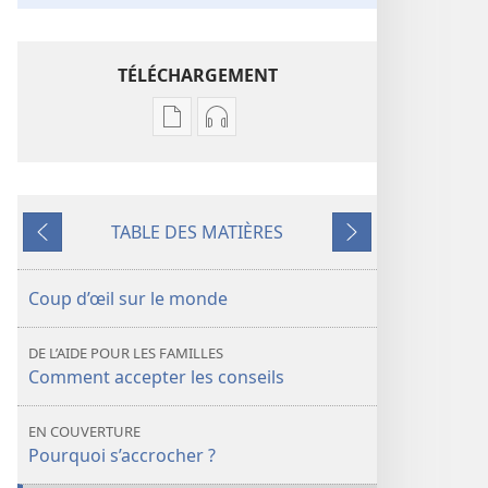
TÉLÉCHARGEMENT
Options
Options
de
de
téléchargement
téléchargement
des
des
TABLE DES MATIÈRES
publications
enregistrements
Précédent
Suivant
numériques
audio
RÉVEILLEZ-
RÉVEILLEZ-
Coup d’œil sur le monde
VOUS !
VOUS !
Trois
Trois
DE L’AIDE POUR LES FAMILLES
bonnes
bonnes
Comment accepter les conseils
raisons
raisons
de
de
EN COUVERTURE
s’accrocher
s’accrocher
Pourquoi s’accrocher ?
à
à