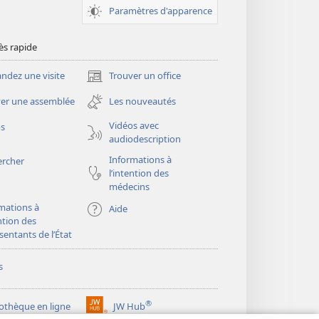
Paramètres d'apparence
ès rapide
dez une visite
Trouver un office
(ouvre
une
er une assemblée
Les nouveautés
nouvelle
fenêtre)
Vidéos avec
os
audiodescription
Informations à
ercher
l’intention des
médecins
mations à
Aide
ention des
sentants de l’État
s
®
iothèque en ligne
JW Hub
(ouvre