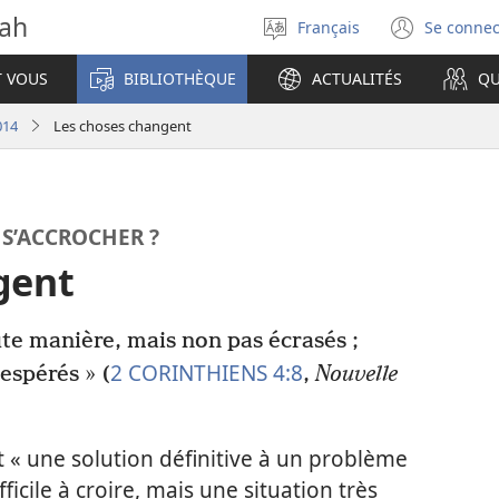
vah
Français
Se connec
Sélectionner
(ouvr
la
une
T VOUS
BIBLIOTHÈQUE
ACTUALITÉS
QU
langue
nouve
fenêt
014
Les choses changent
S’ACCROCHER ?
gent
te manière, mais non pas écrasés ;
2 CORINTHIENS 4:8
espérés » (
,
Nouvelle
st « une solution définitive à un problème
ficile à croire, mais une situation très