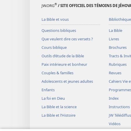
®
JW.ORG
/ SITE OFFICIEL DES TÉMOINS DE JÉHOV
La Bible et vous
Bibliothèque
Questions bibliques
La Bible
Que veulent dire ces versets ?
Livres
Cours biblique
Brochures
Outils d’étude de la Bible
Tracts & Invi
Paix intérieure et bonheur
Rubriques
Couples & familles
Revues
Adolescents et jeunes adultes
Cahiers Vie e
Enfants
Programme
La foi en Dieu
Index
La Bible et la science
Instructions
La Bible et l’Histoire
JW Télédiffu
Vidéos