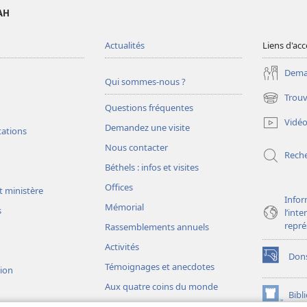
AH
Actualités
Liens d'acc
Deman
Qui sommes-nous ?
Trouv
(ouvre
Questions fréquentes
une
Vidé
Demandez une visite
nouvelle
tations
fenêtre)
Nous contacter
Rech
Béthels : infos et visites
Offices
t ministère
Infor
Mémorial
s
l’int
repré
Rassemblements annuels
Activités
Don
(ouvre
Témoignages et anecdotes
sion
une
Aux quatre coins du monde
nouvelle
Bibl
(ouvre
fenêtre)