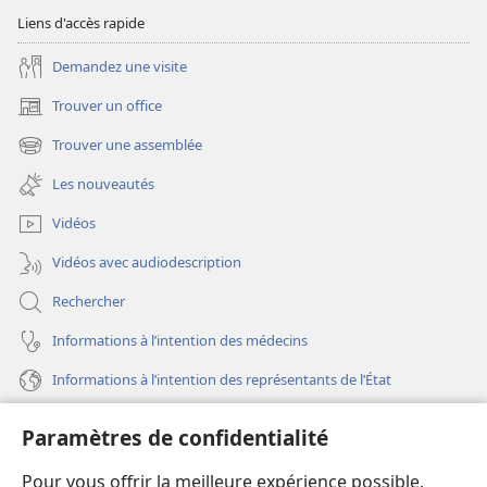
Liens d'accès rapide
Demandez une visite
Trouver un office
(ouvre
une
Trouver une assemblée
(ouvre
nouvelle
une
fenêtre)
Les nouveautés
nouvelle
fenêtre)
Vidéos
Vidéos avec audiodescription
Rechercher
Informations à l’intention des médecins
Informations à l’intention des représentants de l’État
Aide
Paramètres de confidentialité
Dons
Pour vous offrir la meilleure expérience possible,
(ouvre