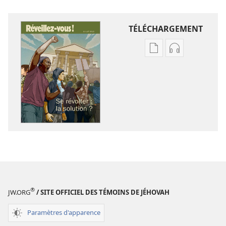
TÉLÉCHARGEMENT
Options
Options
de
de
téléchargement
téléchargem
des
des
publications
enregistreme
numériques
audio
RÉVEILLEZ-
RÉVEILLEZ-
VOUS !
VOUS !
Se
Se
révolter :
révolter :
la
la
solution ?
solution ?
®
JW.ORG
/ SITE OFFICIEL DES TÉMOINS DE JÉHOVAH
Paramètres d'apparence