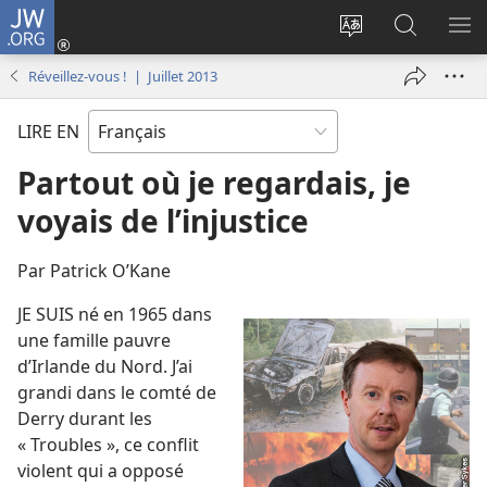
JW.ORG
Se
connecter
Changer
Recherch
AF
(ouvre
la
sur
LE
Réveillez-vous ! | Juillet 2013
une
langue
JW.ORG
ME
nouvelle
du
LIRE EN
fenêtre)
site
Partout où je regardais, je
voyais de l’injustice
Par Patrick O’Kane
JE SUIS né en 1965 dans
une famille pauvre
d’Irlande du Nord. J’ai
grandi dans le comté de
Derry durant les
« Troubles », ce conflit
violent qui a opposé