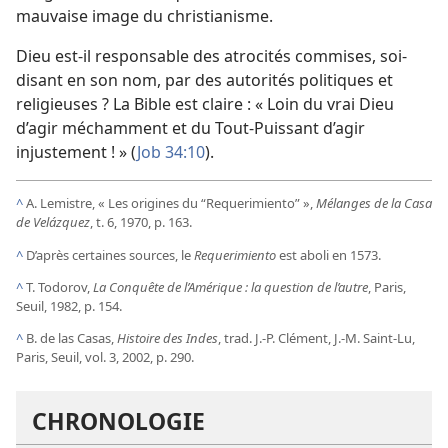
mauvaise image du christianisme.
Dieu est-
il responsable des atrocités commises, soi-
disant en son nom, par des autorités politiques et
religieuses ? La Bible est claire : « Loin du vrai Dieu
d’agir méchamment et du Tout-Puissant d’agir
injustement ! » (
Job 34:10
).
^
A. Lemistre, « Les origines du “Requerimiento” »,
Mélanges de la Casa
de Velázquez
, t. 6, 1970, p. 163.
^
D’après certaines sources, le
Requerimiento
est aboli en 1573.
^
T. Todorov,
La Conquête de l’Amérique : la question de l’autre
, Paris,
Seuil, 1982, p. 154.
^
B. de las Casas,
Histoire des Indes
, trad. J.-P. Clément, J.-M. Saint-Lu,
Paris, Seuil, vol. 3, 2002, p. 290.
CHRONOLOGIE