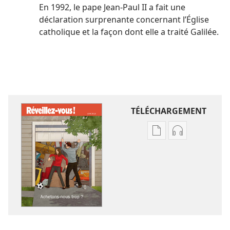
En 1992, le pape Jean-Paul II a fait une
déclaration surprenante concernant l’Église
catholique et la façon dont elle a traité Galilée.
TÉLÉCHARGEMENT
Options
Options
de
de
téléchargement
téléchargem
des
des
publications
enregistreme
numériques
audio
RÉVEILLEZ-
RÉVEILLEZ-
VOUS !
VOUS !