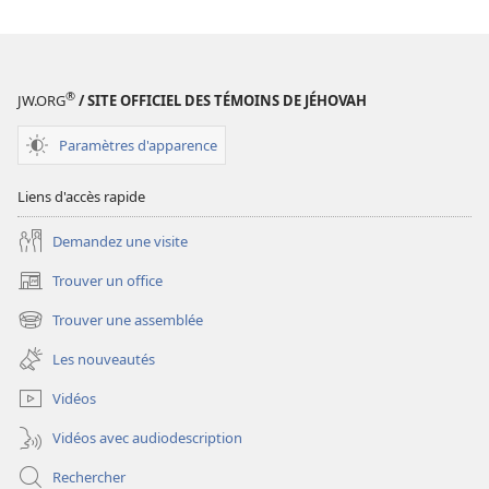
Achetons-
Achetons-
nous
nous
trop ?
trop ?
®
JW.ORG
/ SITE OFFICIEL DES TÉMOINS DE JÉHOVAH
Paramètres d'apparence
Liens d'accès rapide
Demandez une visite
Trouver un office
(ouvre
une
Trouver une assemblée
(ouvre
nouvelle
une
fenêtre)
Les nouveautés
nouvelle
fenêtre)
Vidéos
Vidéos avec audiodescription
Rechercher