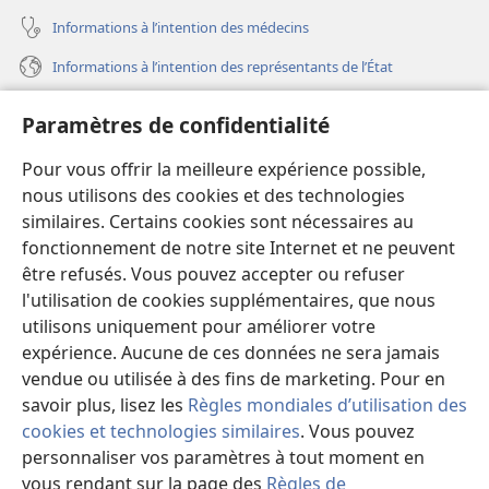
Informations à l’intention des médecins
Informations à l’intention des représentants de l’État
Aide
Paramètres de confidentialité
Dons
Pour vous offrir la meilleure expérience possible,
(ouvre
une
nous utilisons des cookies et des technologies
nouvelle
similaires. Certains cookies sont nécessaires au
Bibliothèque en ligne
(ouvre
fenêtre)
fonctionnement de notre site Internet et ne peuvent
une
®
JW Hub
être refusés. Vous pouvez accepter ou refuser
nouvelle
(ouvre
fenêtre)
l'utilisation de cookies supplémentaires, que nous
une
®
JW Library
nouvelle
utilisons uniquement pour améliorer votre
fenêtre)
expérience. Aucune de ces données ne sera jamais
Watchtower Library
vendue ou utilisée à des fins de marketing. Pour en
savoir plus, lisez les
Règles mondiales d’utilisation des
cookies et technologies similaires
. Vous pouvez
personnaliser vos paramètres à tout moment en
Copyright
© 2026 Watch Tower Bible and Tract Society of Pennsylvania.
vous rendant sur la page des
Règles de