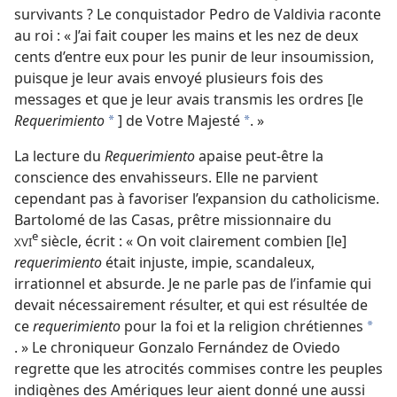
survivants ? Le conquistador Pedro de Valdivia raconte
au roi : « J’ai fait couper les mains et les nez de deux
cents d’entre eux pour les punir de leur insoumission,
puisque je leur avais envoyé plusieurs fois des
messages et que je leur avais transmis les ordres [le
Requerimiento
] de Votre Majesté
. »
*
*
La lecture du
Requerimiento
apaise peut-être la
conscience des envahisseurs. Elle ne parvient
cependant pas à favoriser l’expansion du catholicisme.
Bartolomé de las Casas, prêtre missionnaire du
e
siècle, écrit : « On voit clairement combien [le]
XVI
requerimiento
était injuste, impie, scandaleux,
irrationnel et absurde. Je ne parle pas de l’infamie qui
devait nécessairement résulter, et qui est résultée de
ce
requerimiento
pour la foi et la religion chrétiennes
*
. » Le chroniqueur Gonzalo Fernández de Oviedo
regrette que les atrocités commises contre les peuples
indigènes des Amériques leur aient donné une aussi