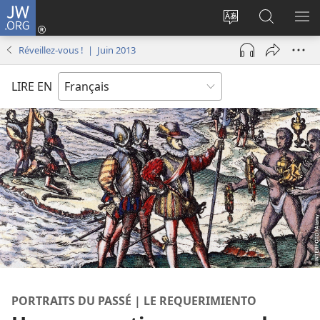
JW.ORG
Se
connecter
Changer
Recherch
AF
(ouvre
la
sur
LE
Réveillez-vous ! | Juin 2013
une
langue
JW.ORG
ME
nouvelle
du
LIRE EN
fenêtre)
site
PORTRAITS DU PASSÉ | LE REQUERIMIENTO