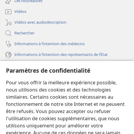
Les nouveautés
nouvelle
fenêtre)
Vidéos
Vidéos avec audiodescription
Rechercher
Informations à l’intention des médecins
Informations à l’intention des représentants de l’État
Aide
Paramètres de confidentialité
Dons
Pour vous offrir la meilleure expérience possible,
(ouvre
une
nous utilisons des cookies et des technologies
nouvelle
similaires. Certains cookies sont nécessaires au
Bibliothèque en ligne
(ouvre
fenêtre)
fonctionnement de notre site Internet et ne peuvent
une
®
JW Hub
être refusés. Vous pouvez accepter ou refuser
nouvelle
(ouvre
fenêtre)
l'utilisation de cookies supplémentaires, que nous
une
®
JW Library
nouvelle
utilisons uniquement pour améliorer votre
fenêtre)
expérience. Aucune de ces données ne sera jamais