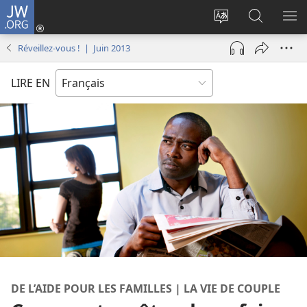
JW.ORG
Se
connecter
Changer
Recherch
AF
(ouvre
la
sur
LE
Réveillez-vous ! | Juin 2013
une
langue
JW.ORG
ME
nouvelle
du
LIRE EN
fenêtre)
site
DE L’AIDE POUR LES FAMILLES | LA VIE DE COUPLE