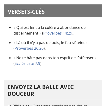
VERSETS-CLÉS
« Qui est lent à la colère a abondance de
discernement » (
Proverbes 14:29
).
« Là où il n’y a pas de bois, le feu s’éteint »
(
Proverbes 26:20
).
« Ne te hâte pas dans ton esprit de t’offenser »
(
Ecclésiaste 7:9
).
ENVOYEZ LA BALLE AVEC
DOUCEUR
La Bible dit : « Que votre parole soit toujours