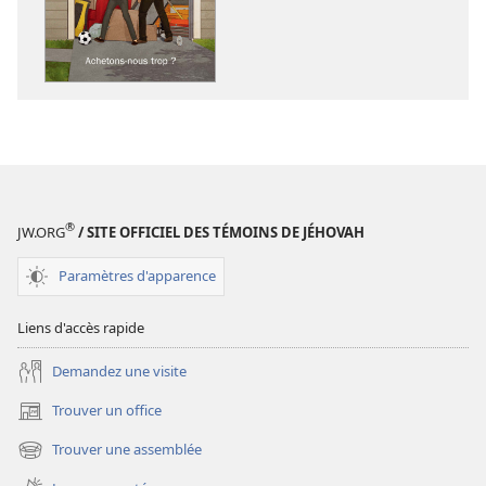
des
des
publications
enregistreme
numériques
audio
RÉVEILLEZ-
RÉVEILLEZ-
VOUS !
VOUS !
Achetons-
Achetons-
nous
nous
trop ?
trop ?
®
JW.ORG
/ SITE OFFICIEL DES TÉMOINS DE JÉHOVAH
Paramètres d'apparence
Liens d'accès rapide
Demandez une visite
Trouver un office
(ouvre
une
Trouver une assemblée
(ouvre
nouvelle
une
fenêtre)