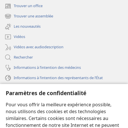
Trouver un office
(ouvre
une
Trouver une assemblée
(ouvre
nouvelle
une
fenêtre)
Les nouveautés
nouvelle
fenêtre)
Vidéos
Vidéos avec audiodescription
Rechercher
Informations à l’intention des médecins
Informations à l’intention des représentants de l’État
Aide
Paramètres de confidentialité
Dons
Pour vous offrir la meilleure expérience possible,
(ouvre
une
nous utilisons des cookies et des technologies
nouvelle
similaires. Certains cookies sont nécessaires au
Bibliothèque en ligne
(ouvre
fenêtre)
fonctionnement de notre site Internet et ne peuvent
une