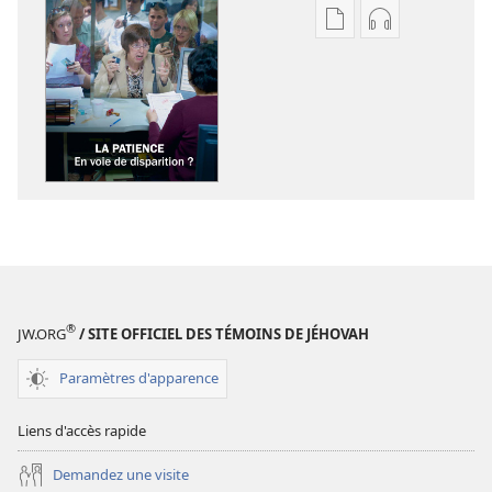
Options
Options
de
de
téléchargement
téléchargem
des
des
publications
enregistreme
numériques
audio
RÉVEILLEZ-
RÉVEILLEZ-
VOUS !
VOUS !
La
La
patience :
patience :
en
en
voie
voie
®
JW.ORG
/ SITE OFFICIEL DES TÉMOINS DE JÉHOVAH
de
de
disparition ?
disparition ?
Paramètres d'apparence
Liens d'accès rapide
Demandez une visite