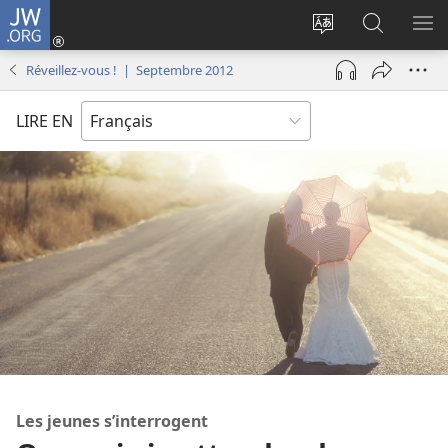
JW.ORG
Se
connecter
Changer
Recherch
AF
(ouvre
la
sur
LE
Réveillez-vous ! | Septembre 2012
une
langue
JW.ORG
ME
nouvelle
du
LIRE EN
fenêtre)
site
Les jeunes s’interrogent