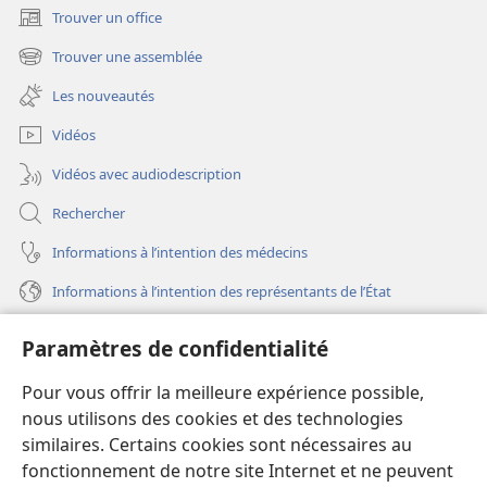
Trouver un office
(ouvre
une
Trouver une assemblée
(ouvre
nouvelle
une
fenêtre)
Les nouveautés
nouvelle
fenêtre)
Vidéos
Vidéos avec audiodescription
Rechercher
Informations à l’intention des médecins
Informations à l’intention des représentants de l’État
Aide
Paramètres de confidentialité
Dons
Pour vous offrir la meilleure expérience possible,
(ouvre
une
nous utilisons des cookies et des technologies
nouvelle
similaires. Certains cookies sont nécessaires au
Bibliothèque en ligne
(ouvre
fenêtre)
fonctionnement de notre site Internet et ne peuvent
une