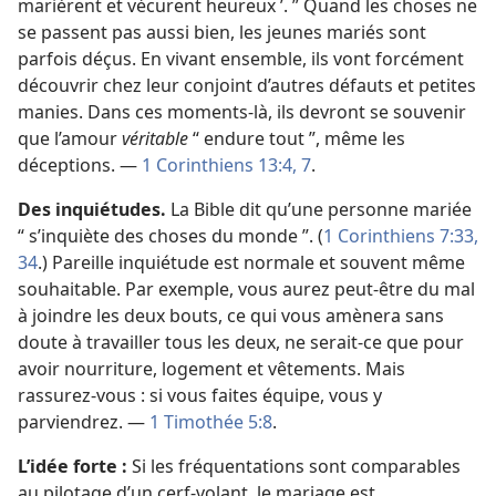
marièrent et vécurent heureux ’. ” Quand les choses ne
se passent pas aussi bien, les jeunes mariés sont
parfois déçus. En vivant ensemble, ils vont forcément
découvrir chez leur conjoint d’autres défauts et petites
manies. Dans ces moments-​là, ils devront se souvenir
que l’amour
véritable
“ endure tout ”, même les
déceptions. —
1 Corinthiens 13:4,
7
.
Des inquiétudes.
La Bible dit qu’une personne mariée
“ s’inquiète des choses du monde ”. (
1 Corinthiens 7:33,
34
.) Pareille inquiétude est normale et souvent même
souhaitable. Par exemple, vous aurez peut-être du mal
à joindre les deux bouts, ce qui vous amènera sans
doute à travailler tous les deux, ne serait-​ce que pour
avoir nourriture, logement et vêtements. Mais
rassurez-​vous : si vous faites équipe, vous y
parviendrez. —
1 Timothée 5:8
.
L’idée forte :
Si les fréquentations sont comparables
au pilotage d’un cerf-volant, le mariage est