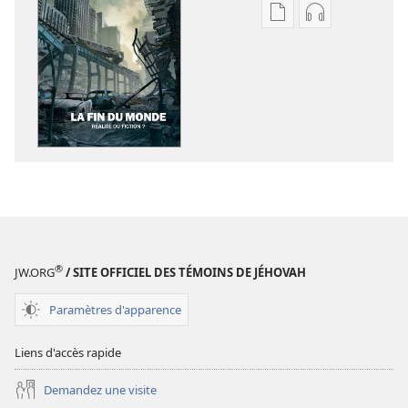
Options
Options
de
de
téléchargement
téléchargem
des
des
publications
enregistreme
numériques
audio
RÉVEILLEZ-
RÉVEILLEZ-
VOUS !
VOUS !
La
La
fin
fin
du
du
monde :
monde :
®
JW.ORG
/ SITE OFFICIEL DES TÉMOINS DE JÉHOVAH
réalité
réalité
ou
ou
Paramètres d'apparence
fiction ?
fiction ?
Liens d'accès rapide
Demandez une visite