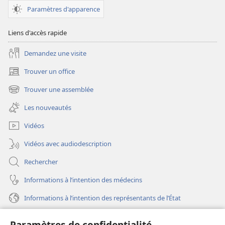
Paramètres d'apparence
Liens d'accès rapide
Demandez une visite
Trouver un office
(ouvre
une
Trouver une assemblée
(ouvre
nouvelle
une
fenêtre)
Les nouveautés
nouvelle
fenêtre)
Vidéos
Vidéos avec audiodescription
Rechercher
Informations à l’intention des médecins
Informations à l’intention des représentants de l’État
Aide
Paramètres de confidentialité