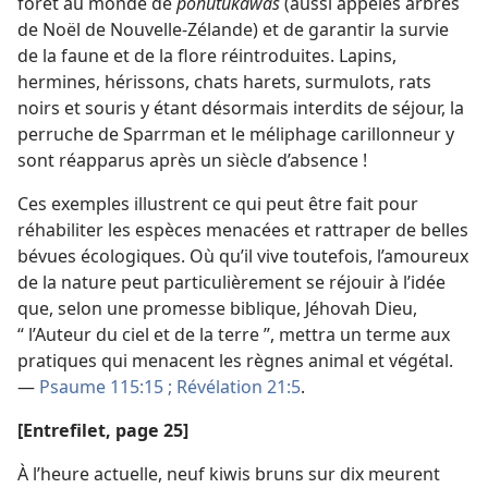
forêt au monde de
pohutukawas
(aussi appelés arbres
de Noël de Nouvelle-Zélande) et de garantir la survie
de la faune et de la flore réintroduites. Lapins,
hermines, hérissons, chats harets, surmulots, rats
noirs et souris y étant désormais interdits de séjour, la
perruche de Sparrman et le méliphage carillonneur y
sont réapparus après un siècle d’absence !
Ces exemples illustrent ce qui peut être fait pour
réhabiliter les espèces menacées et rattraper de belles
bévues écologiques. Où qu’il vive toutefois, l’amoureux
de la nature peut particulièrement se réjouir à l’idée
que, selon une promesse biblique, Jéhovah Dieu,
“ l’Auteur du ciel et de la terre ”, mettra un terme aux
pratiques qui menacent les règnes animal et végétal.
—
Psaume 115:15 ;
Révélation 21:5
.
[Entrefilet, page 25]
À l’heure actuelle, neuf kiwis bruns sur dix meurent