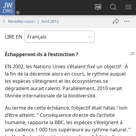
JW.ORG
Se
connecter
Changer
Recherch
AF
(ouvre
la
sur
LE
Réveillez-vous ! | Avril 2012
une
langue
JW.ORG
ME
nouvelle
du
LIRE EN
fenêtre)
site
Échapperont-​ils à l’extinction ?
EN 2002, les Nations Unies s’étaient fixé un objectif : À
la fin de la décennie alors en cours, le rythme auquel
les espèces s’éteignent et les écosystèmes se
dégradent aurait ralenti. Parallèlement, 2010 serait
l’Année internationale de la biodiversité.
Au terme de cette échéance, l’objectif était hélas ! loin
d’être atteint. “ Conséquence directe de l’activité
humaine, rapporte la BBC, les espèces s’éteignent à
une cadence 1 000 fois supérieure au rythme naturel. ”