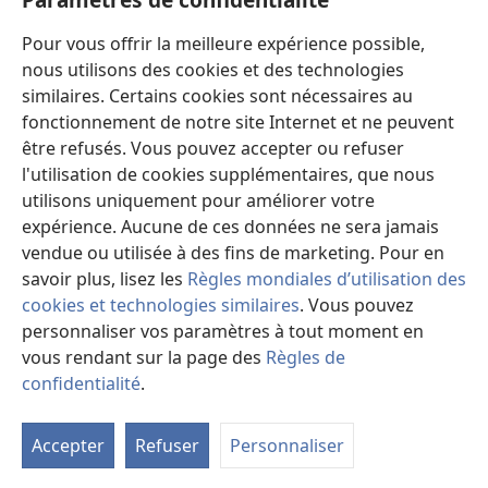
Dons
Pour vous offrir la meilleure expérience possible,
(ouvre
une
nous utilisons des cookies et des technologies
nouvelle
similaires. Certains cookies sont nécessaires au
Bibliothèque en ligne
(ouvre
fenêtre)
fonctionnement de notre site Internet et ne peuvent
une
®
JW Hub
être refusés. Vous pouvez accepter ou refuser
nouvelle
(ouvre
fenêtre)
l'utilisation de cookies supplémentaires, que nous
une
®
JW Library
nouvelle
utilisons uniquement pour améliorer votre
fenêtre)
expérience. Aucune de ces données ne sera jamais
Watchtower Library
vendue ou utilisée à des fins de marketing. Pour en
savoir plus, lisez les
Règles mondiales d’utilisation des
cookies et technologies similaires
. Vous pouvez
personnaliser vos paramètres à tout moment en
Copyright
© 2026 Watch Tower Bible and Tract Society of Pennsylvania.
vous rendant sur la page des
Règles de
CONDITIONS D’UTILISATION
|
RÈGLES DE CONFIDENTIALITÉ
|
confidentialité
.
M
PARAMÈTRES DE CONFIDENTIALITÉ
la
Accepter
Refuser
Personnaliser
ta
de