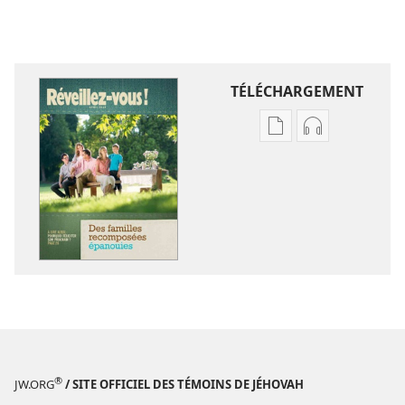
TÉLÉCHARGEMENT
Options
Options
de
de
téléchargement
téléchargem
des
des
publications
enregistreme
numériques
audio
RÉVEILLEZ-
RÉVEILLEZ-
VOUS !
VOUS !
Avril
Avril
2012
2012
®
JW.ORG
/ SITE OFFICIEL DES TÉMOINS DE JÉHOVAH