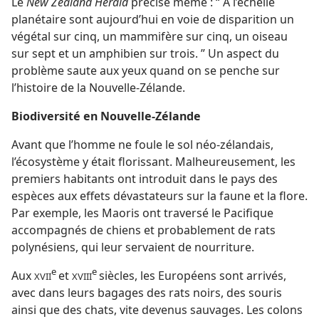
Le
New Zealand Herald
précise même : “ À l’échelle
planétaire sont aujourd’hui en voie de disparition un
végétal sur cinq, un mammifère sur cinq, un oiseau
sur sept et un amphibien sur trois. ” Un aspect du
problème saute aux yeux quand on se penche sur
l’histoire de la Nouvelle-Zélande.
Biodiversité en Nouvelle-Zélande
Avant que l’homme ne foule le sol néo-zélandais,
l’écosystème y était florissant. Malheureusement, les
premiers habitants ont introduit dans le pays des
espèces aux effets dévastateurs sur la faune et la flore.
Par exemple, les Maoris ont traversé le Pacifique
accompagnés de chiens et probablement de rats
polynésiens, qui leur servaient de nourriture.
e
e
Aux
et
siècles, les Européens sont arrivés,
XVII
XVIII
avec dans leurs bagages des rats noirs, des souris
ainsi que des chats, vite devenus sauvages. Les colons