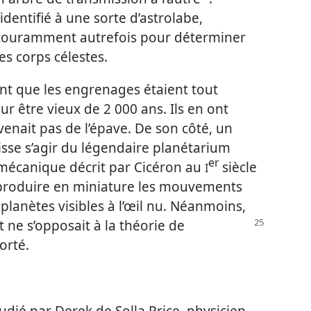
é identifié à une sorte d’astrolabe,
 couramment autrefois pour déterminer
des corps célestes.
nt que les engrenages étaient tout
 être vieux de 2 000 ans. Ils en ont
enait pas de l’épave. De son côté, un
uisse s’agir du légendaire planétarium
er
mécanique décrit par Cicéron au
siècle
I
eproduire en miniature les mouvements
q planètes visibles à l’œil nu. Néanmoins,
 ne s’opposait
à la théorie de
porté.
dié par Derek de Solla Price, physicien