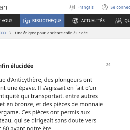
vah
Français
Se connec
Sélectionner
(ouvr
la
une
T VOUS
BIBLIOTHÈQUE
ACTUALITÉS
QU
langue
nouve
fenêt
2009
Une énigme pour la science enfin élucidée
fin élucidée
que d’Anticythère, des plongeurs ont
 une épave. Il s’agissait en fait d’un
tiquité qui transportait, entre autres
et en bronze, et des pièces de monnaie
rgame. Ces pièces ont permis aux
teau, qui se dirigeait sans doute vers
 60 avant notre ère.