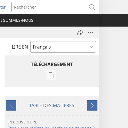
ter
e
Rechercher
I SOMMES-NOUS
lle
re)
LIRE EN
TÉLÉCHARGEMENT
Options
de
téléchargement
des
TABLE DES MATIÈRES
publications
Précédent
Suivant
numériques
RÉVEILLEZ-
EN COUVERTURE
VOUS !