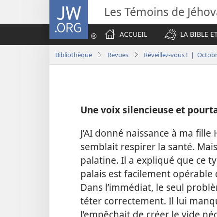
JW.ORG
Les Témoins de Jého
ACCUEIL
LA BIBLE E
Bibliothèque
Revues
Réveillez-vous ! | Octob
Une voix silencieuse et pour
J’AI donné naissance à ma fille
semblait respirer la santé. Mai
palatine. Il a expliqué que ce t
palais est facilement opérable
Dans l’immédiat, le seul prob
téter correctement. Il lui manqu
l’empêchait de créer le vide néc