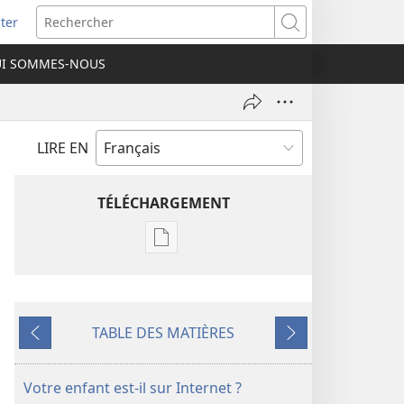
ter
e
Rechercher
I SOMMES-NOUS
lle
re)
LIRE EN
TÉLÉCHARGEMENT
Options
de
téléchargement
des
TABLE DES MATIÈRES
publications
Précédent
Suivant
numériques
RÉVEILLEZ-
Votre enfant est-il sur Internet ?
VOUS !