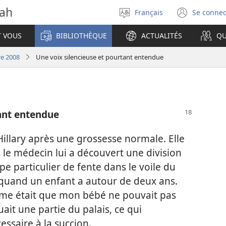
vah
Français
Se connec
Sélectionner
(ouvr
la
une
T VOUS
BIBLIOTHÈQUE
ACTUALITÉS
QU
langue
nouve
fenêt
re 2008
Une voix silencieuse et pourtant entendue
tant entendue
 Hillary après une grossesse normale. Elle
s le médecin lui a découvert une division
ype particulier de fente dans le voile du
 quand un enfant a autour de deux ans.
lème était que mon bébé ne pouvait pas
ait une partie du palais, ce qui
essaire à la succion.