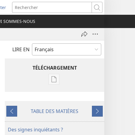
ter
e
Rechercher
I SOMMES-NOUS
lle
re)
LIRE EN
TÉLÉCHARGEMENT
Options
de
téléchargement
des
TABLE DES MATIÈRES
publications
Précédent
Suivant
numériques
RÉVEILLEZ-
Des signes inquiétants ?
VOUS !