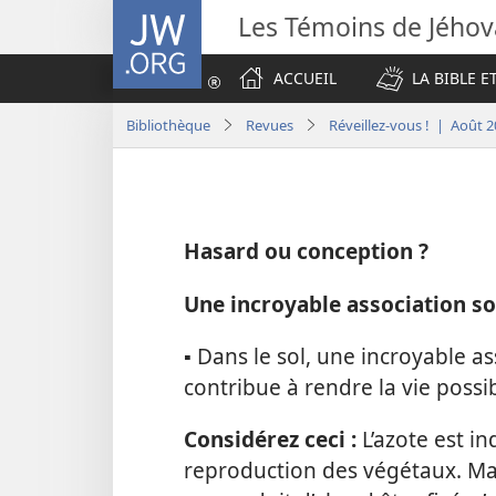
JW.ORG
Les Témoins de Jého
ACCUEIL
LA BIBLE E
Bibliothèque
Revues
Réveillez-vous ! | Août 
Hasard ou conception ?
Une incroyable association s
▪ Dans le sol, une incroyable a
contribue à rendre la vie possib
Considérez ceci :
L’azote est in
reproduction des végétaux. Mais