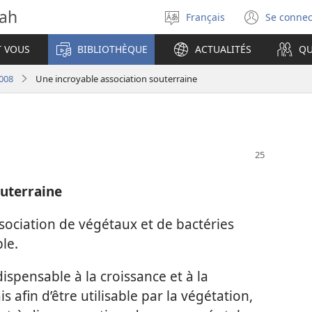
vah
Français
Se connec
Sélectionner
(ouvr
la
une
T VOUS
BIBLIOTHÈQUE
ACTUALITÉS
QU
langue
nouve
fenêt
2008
Une incroyable association souterraine
outerraine
ssociation de végétaux et de bactéries
le.
dispensable à la croissance et à la
 afin d’être utilisable par la végétation,