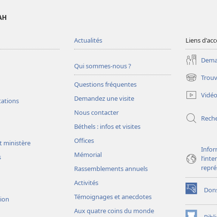
AH
Actualités
Liens d'acc
Deman
Qui sommes-nous ?
Trouv
(ouvre
Questions fréquentes
une
Vidé
Demandez une visite
nouvelle
tations
fenêtre)
Nous contacter
Rech
Béthels : infos et visites
Offices
t ministère
Infor
Mémorial
s
l’int
repré
Rassemblements annuels
Activités
Don
(ouvre
Témoignages et anecdotes
sion
une
Aux quatre coins du monde
nouvelle
Bibl