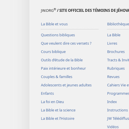
®
JW.ORG
/ SITE OFFICIEL DES TÉMOINS DE JÉHOV
La Bible et vous
Bibliothèque
Questions bibliques
La Bible
Que veulent dire ces versets ?
Livres
Cours biblique
Brochures
Outils d’étude de la Bible
Tracts & Invi
Paix intérieure et bonheur
Rubriques
Couples & familles
Revues
Adolescents et jeunes adultes
Cahiers Vie e
Enfants
Programme
La foi en Dieu
Index
La Bible et la science
Instructions
La Bible et l’Histoire
JW Télédiffu
Vidéos