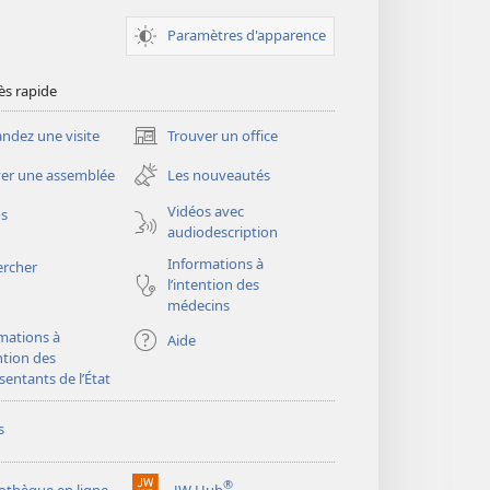
Paramètres d'apparence
ès rapide
dez une visite
Trouver un office
(ouvre
une
er une assemblée
Les nouveautés
nouvelle
fenêtre)
Vidéos avec
os
audiodescription
Informations à
ercher
l’intention des
médecins
mations à
Aide
ention des
sentants de l’État
s
®
iothèque en ligne
JW Hub