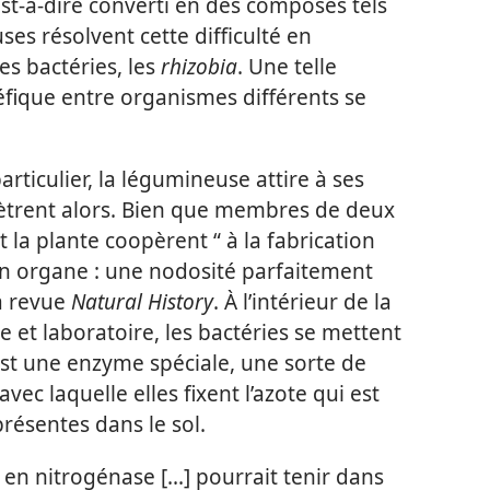
’est-à-dire converti en des composés tels
es résolvent cette difficulté en
es bactéries, les
rhizobia
. Une telle
fique entre organismes différents se
ticulier, la légumineuse attire à ses
énètrent alors. Bien que membres de deux
et la plante coopèrent “ à la fabrication
’un organe : une nodosité parfaitement
la revue
Natural History
. À l’intérieur de la
 et laboratoire, les bactéries se mettent
l est une enzyme spéciale, une sorte de
ec laquelle elles fixent l’azote qui est
résentes dans le sol.
 en nitrogénase [...] pourrait tenir dans