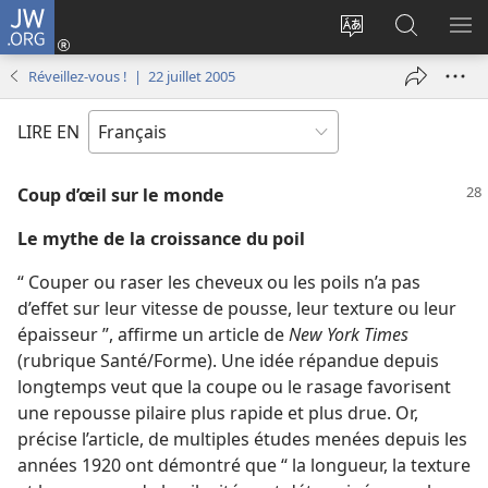
JW.ORG
Se
connecter
Changer
Recherch
AF
(ouvre
la
sur
LE
Réveillez-vous ! | 22 juillet 2005
une
langue
JW.ORG
ME
nouvelle
du
LIRE EN
fenêtre)
site
Coup d’œil sur le monde
Le mythe de la croissance du poil
“ Couper ou raser les cheveux ou les poils n’a pas
d’effet sur leur vitesse de pousse, leur texture ou leur
épaisseur ”, affirme un article de
New York Times
(rubrique Santé/Forme). Une idée répandue depuis
longtemps veut que la coupe ou le rasage favorisent
une repousse pilaire plus rapide et plus drue. Or,
précise l’article, de multiples études menées depuis les
années 1920 ont démontré que “ la longueur, la texture