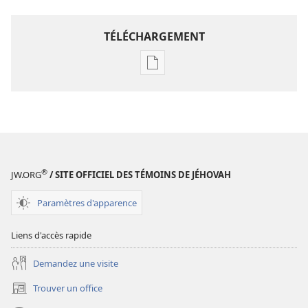
TÉLÉCHARGEMENT
Options
de
téléchargement
des
publications
numériques
REVUES
®
JW.ORG
/ SITE OFFICIEL DES TÉMOINS DE JÉHOVAH
22
juillet
Paramètres d'apparence
2005
Liens d'accès rapide
Demandez une visite
Trouver un office
(ouvre
une