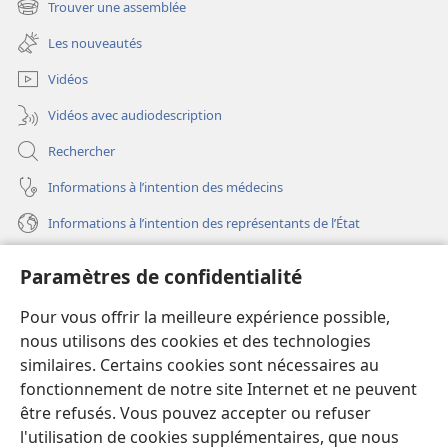
Trouver une assemblée
(ouvre
nouvelle
une
fenêtre)
Les nouveautés
nouvelle
fenêtre)
Vidéos
Vidéos avec audiodescription
Rechercher
Informations à l’intention des médecins
Informations à l’intention des représentants de l’État
Aide
Paramètres de confidentialité
Dons
Pour vous offrir la meilleure expérience possible,
(ouvre
une
nous utilisons des cookies et des technologies
nouvelle
similaires. Certains cookies sont nécessaires au
Bibliothèque en ligne
(ouvre
fenêtre)
fonctionnement de notre site Internet et ne peuvent
une
®
JW Hub
être refusés. Vous pouvez accepter ou refuser
nouvelle
(ouvre
fenêtre)
l'utilisation de cookies supplémentaires, que nous
une