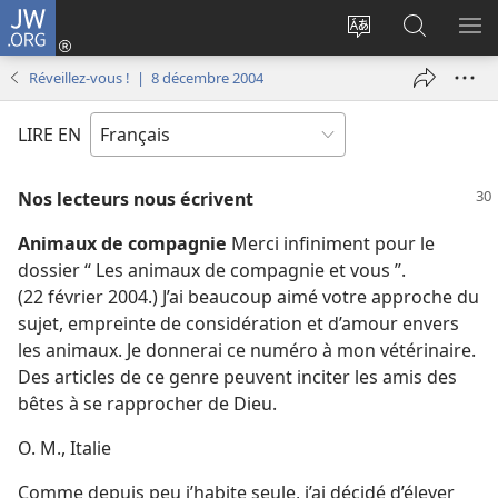
JW.ORG
Se
connecter
Changer
Recherch
AF
(ouvre
la
sur
LE
Réveillez-vous ! | 8 décembre 2004
une
langue
JW.ORG
ME
nouvelle
du
LIRE EN
fenêtre)
site
Nos lecteurs nous écrivent
Animaux de compagnie
Merci infiniment pour le
dossier “ Les animaux de compagnie et vous ”.
(22 février 2004.) J’ai beaucoup aimé votre approche du
sujet, empreinte de considération et d’amour envers
les animaux. Je donnerai ce numéro à mon vétérinaire.
Des articles de ce genre peuvent inciter les amis des
bêtes à se rapprocher de Dieu.
O. M., Italie
Comme depuis peu j’habite seule, j’ai décidé d’élever