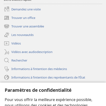
Demandez une visite
Trouver un office
(ouvre
une
Trouver une assemblée
(ouvre
nouvelle
une
fenêtre)
Les nouveautés
nouvelle
fenêtre)
Vidéos
Vidéos avec audiodescription
Rechercher
Informations à l’intention des médecins
Informations à l’intention des représentants de l’État
Aide
Paramètres de confidentialité
Dons
Pour vous offrir la meilleure expérience possible,
(ouvre
une
nous utilisons des cookies et des technologies