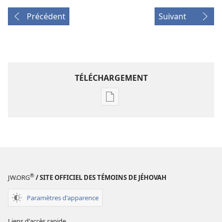
Précédent
Suivant
TÉLÉCHARGEMENT
Options
de
téléchargement
des
publications
numériques
RÉVEILLEZ-
®
JW.ORG
/ SITE OFFICIEL DES TÉMOINS DE JÉHOVAH
VOUS !
8
Paramètres d'apparence
décembre
2004
Liens d'accès rapide