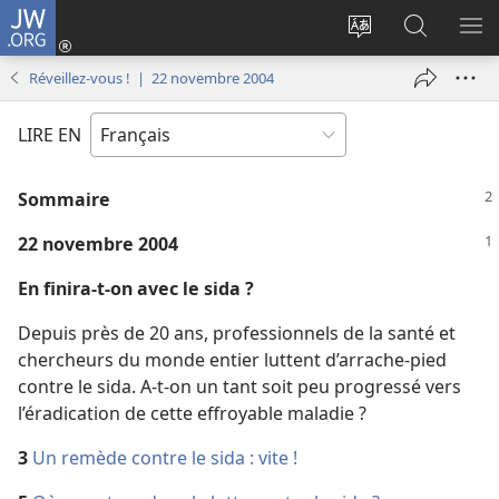
JW.ORG
Se
connecter
Changer
Recherch
AF
(ouvre
la
sur
LE
Réveillez-vous ! | 22 novembre 2004
une
langue
JW.ORG
ME
nouvelle
du
LIRE EN
fenêtre)
site
Sommaire
22 novembre 2004
En finira-​t-​on avec le sida ?
Depuis près de 20 ans, professionnels de la santé et
chercheurs du monde entier luttent d’arrache-pied
contre le sida. A-​t-​on un tant soit peu progressé vers
l’éradication de cette effroyable maladie ?
3
Un remède contre le sida : vite !