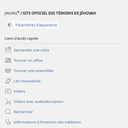
numériques
RÉVEILLEZ-
®
JW.ORG
/ SITE OFFICIEL DES TÉMOINS DE JÉHOVAH
VOUS !
22
Paramètres d'apparence
novembre
2004
Liens d'accès rapide
Demandez une visite
Trouver un office
(ouvre
une
Trouver une assemblée
(ouvre
nouvelle
une
fenêtre)
Les nouveautés
nouvelle
fenêtre)
Vidéos
Vidéos avec audiodescription
Rechercher
Informations à l’intention des médecins