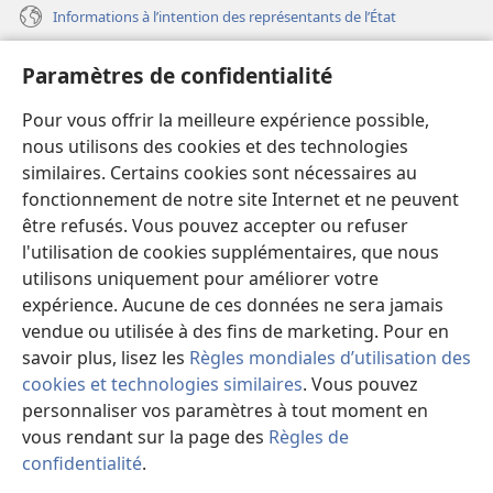
Informations à l’intention des représentants de l’État
Aide
Paramètres de confidentialité
Dons
Pour vous offrir la meilleure expérience possible,
(ouvre
une
nous utilisons des cookies et des technologies
nouvelle
similaires. Certains cookies sont nécessaires au
Bibliothèque en ligne
(ouvre
fenêtre)
fonctionnement de notre site Internet et ne peuvent
une
®
JW Hub
être refusés. Vous pouvez accepter ou refuser
nouvelle
(ouvre
fenêtre)
l'utilisation de cookies supplémentaires, que nous
une
®
JW Library
nouvelle
utilisons uniquement pour améliorer votre
fenêtre)
expérience. Aucune de ces données ne sera jamais
Watchtower Library
vendue ou utilisée à des fins de marketing. Pour en
savoir plus, lisez les
Règles mondiales d’utilisation des
cookies et technologies similaires
. Vous pouvez
personnaliser vos paramètres à tout moment en
Copyright
© 2026 Watch Tower Bible and Tract Society of Pennsylvania.
vous rendant sur la page des
Règles de
CONDITIONS D’UTILISATION
|
RÈGLES DE CONFIDENTIALITÉ
|
confidentialité
.
M
PARAMÈTRES DE CONFIDENTIALITÉ