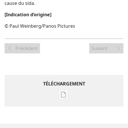
cause du sida.
[Indication d’origine]
© Paul Weinberg/Panos Pictures
Précédent
Suivant
TÉLÉCHARGEMENT
Options
de
téléchargement
des
publications