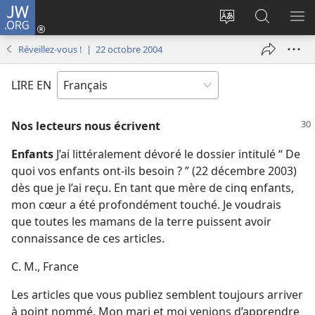
JW.ORG
Se
connecter
Changer
Recherch
AF
(ouvre
la
sur
LE
Réveillez-vous ! | 22 octobre 2004
une
langue
JW.ORG
ME
nouvelle
du
LIRE EN
fenêtre)
site
Nos lecteurs nous écrivent
Enfants
J’ai littéralement dévoré le dossier intitulé “ De
quoi vos enfants ont-​ils besoin ? ” (22 décembre 2003)
dès que je l’ai reçu. En tant que mère de cinq enfants,
mon cœur a été profondément touché. Je voudrais
que toutes les mamans de la terre puissent avoir
connaissance de ces articles.
C. M., France
Les articles que vous publiez semblent toujours arriver
à point nommé. Mon mari et moi venions d’apprendre