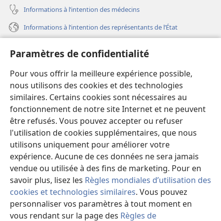
Informations à l’intention des médecins
Informations à l’intention des représentants de l’État
Aide
Paramètres de confidentialité
Dons
Pour vous offrir la meilleure expérience possible,
(ouvre
une
nous utilisons des cookies et des technologies
nouvelle
similaires. Certains cookies sont nécessaires au
Bibliothèque en ligne
(ouvre
fenêtre)
fonctionnement de notre site Internet et ne peuvent
une
®
JW Hub
être refusés. Vous pouvez accepter ou refuser
nouvelle
(ouvre
fenêtre)
l'utilisation de cookies supplémentaires, que nous
une
®
JW Library
nouvelle
utilisons uniquement pour améliorer votre
fenêtre)
expérience. Aucune de ces données ne sera jamais
Watchtower Library
vendue ou utilisée à des fins de marketing. Pour en
savoir plus, lisez les
Règles mondiales d’utilisation des
cookies et technologies similaires
. Vous pouvez
personnaliser vos paramètres à tout moment en
Copyright
© 2026 Watch Tower Bible and Tract Society of Pennsylvania.
vous rendant sur la page des
Règles de