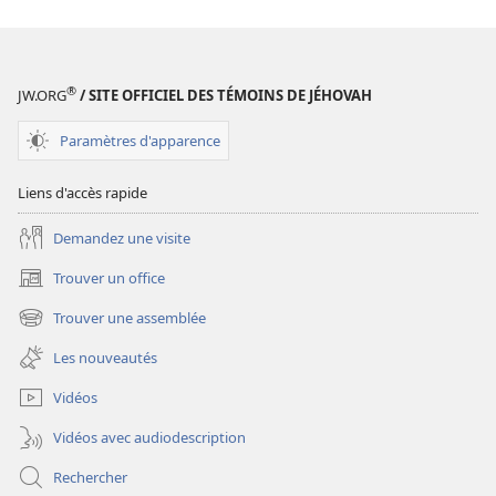
des
publications
numériques
REVUES
®
JW.ORG
/ SITE OFFICIEL DES TÉMOINS DE JÉHOVAH
22
novembre
Paramètres d'apparence
2003
Liens d'accès rapide
Demandez une visite
Trouver un office
(ouvre
une
Trouver une assemblée
(ouvre
nouvelle
une
fenêtre)
Les nouveautés
nouvelle
fenêtre)
Vidéos
Vidéos avec audiodescription
Rechercher