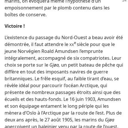
marins, on évoquera même l’hypothèse
d’un
empoisonnement par le plomb contenu dans les
boîtes de conserve.
Victoire !
L’existence du passage du Nord-Ouest a beau avoir été
e
démontrée, il faut attendre le
siècle pour que le
XX
jeune Norvégien Roald Amundsen l’emprunte
intégralement, accompagné de six compatriotes. Leur
choix se porte sur le
Gjøa,
un petit bateau de pêche qui
diffère en tout des imposants navires de guerre
britanniques. Le frêle esquif, au faible tirant d’eau, se
révèle idéal pour parcourir l’océan Arctique, qui
présente de nombreux passages étroits ainsi que des
écueils et des hauts-fonds. Le 16 juin 1903, Amundsen
et son équipage entament le long périple qui les
mènera d’Oslo à l’Arctique par la route de l’est. Plus de
deux ans après, le 27 août 1905, les marins du
Gjøa
aperçoivent un baleinier venu par la route de l’ouest,