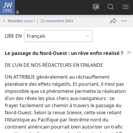
JW.ORG
Se
connecter
Changer
Recherch
AF
(ouvre
la
sur
LE
Réveillez-vous ! | 22 novembre 2003
une
langue
JW.ORG
ME
nouvelle
du
LIRE EN
fenêtre)
site
Le passage du Nord-Ouest : un rêve enfin réalisé ?
DE L’UN DE NOS RÉDACTEURS EN FINLANDE
ON ATTRIBUE généralement au réchauffement
planétaire des effets négatifs. Et pourtant, il n’est pas
impossible que ce phénomène permette la réalisation
d’un des rêves les plus chers aux navigateurs : se
frayer facilement un chemin à travers le passage du
Nord-Ouest. Selon la revue
Science
, cette voie reliant
l’Atlantique au Pacifique par l’extrême nord du
continent américain pourrait bien autoriser un trafic