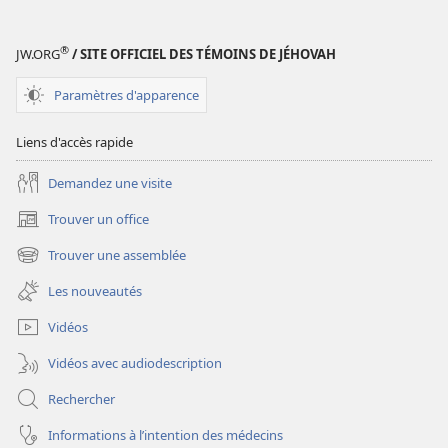
numériques
REVUES
®
JW.ORG
/ SITE OFFICIEL DES TÉMOINS DE JÉHOVAH
22
avril
Paramètres d'apparence
2003
Liens d'accès rapide
Demandez une visite
Trouver un office
(ouvre
une
Trouver une assemblée
(ouvre
nouvelle
une
fenêtre)
Les nouveautés
nouvelle
fenêtre)
Vidéos
Vidéos avec audiodescription
Rechercher
Informations à l’intention des médecins