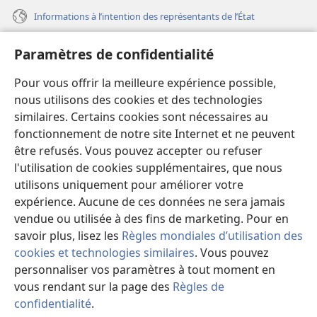
Informations à l’intention des représentants de l’État
Aide
Paramètres de confidentialité
Dons
Pour vous offrir la meilleure expérience possible,
(ouvre
une
nous utilisons des cookies et des technologies
nouvelle
similaires. Certains cookies sont nécessaires au
Bibliothèque en ligne
(ouvre
fenêtre)
fonctionnement de notre site Internet et ne peuvent
une
®
JW Hub
être refusés. Vous pouvez accepter ou refuser
nouvelle
(ouvre
fenêtre)
l'utilisation de cookies supplémentaires, que nous
une
®
JW Library
nouvelle
utilisons uniquement pour améliorer votre
fenêtre)
expérience. Aucune de ces données ne sera jamais
Watchtower Library
vendue ou utilisée à des fins de marketing. Pour en
savoir plus, lisez les
Règles mondiales d’utilisation des
cookies et technologies similaires
. Vous pouvez
personnaliser vos paramètres à tout moment en
Copyright
© 2026 Watch Tower Bible and Tract Society of Pennsylvania.
vous rendant sur la page des
Règles de
CONDITIONS D’UTILISATION
|
RÈGLES DE CONFIDENTIALITÉ
|
confidentialité
.
M
PARAMÈTRES DE CONFIDENTIALITÉ