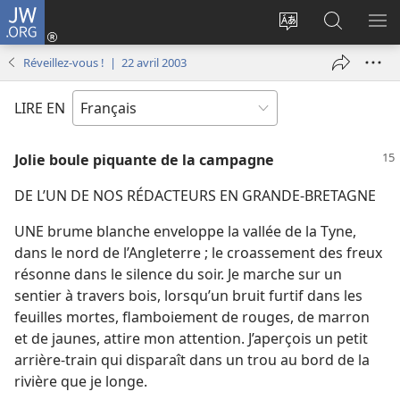
JW.ORG
Se
connecter
Changer
Recherch
AF
(ouvre
la
sur
LE
Réveillez-vous ! | 22 avril 2003
une
langue
JW.ORG
ME
nouvelle
du
LIRE EN
fenêtre)
site
Jolie boule piquante de la campagne
DE L’UN DE NOS RÉDACTEURS EN GRANDE-BRETAGNE
UNE brume blanche enveloppe la vallée de la Tyne,
dans le nord de l’Angleterre ; le croassement des freux
résonne dans le silence du soir. Je marche sur un
sentier à travers bois, lorsqu’un bruit furtif dans les
feuilles mortes, flamboiement de rouges, de marron
et de jaunes, attire mon attention. J’aperçois un petit
arrière-train qui disparaît dans un trou au bord de la
rivière que je longe.