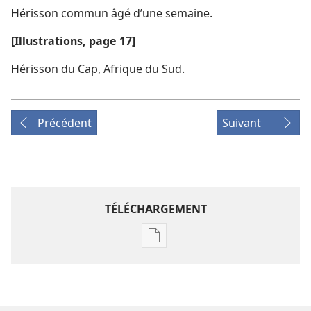
Hérisson commun âgé d’une semaine.
[Illustrations, page 17]
Hérisson du Cap, Afrique du Sud.
Précédent
Suivant
TÉLÉCHARGEMENT
Options
de
téléchargement
des
publications