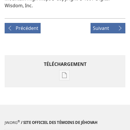
Wisdom, Inc.
Précédent
Suivant
TÉLÉCHARGEMENT
Options
de
téléchargement
des
publications
numériques
REVUES
®
JW.ORG
/ SITE OFFICIEL DES TÉMOINS DE JÉHOVAH
8