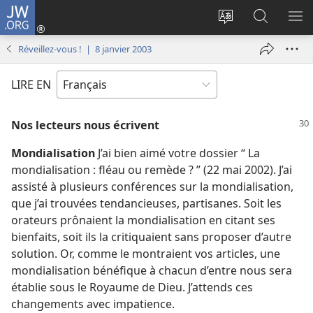
JW.ORG
Se
connecter
Changer
Recherch
AF
(ouvre
la
sur
LE
Réveillez-vous ! | 8 janvier 2003
une
langue
JW.ORG
ME
nouvelle
du
LIRE EN
fenêtre)
site
Nos lecteurs nous écrivent
Mondialisation
J’ai bien aimé votre dossier “ La
mondialisation : fléau ou remède ? ” (22 mai 2002). J’ai
assisté à plusieurs conférences sur la mondialisation,
que j’ai trouvées tendancieuses, partisanes. Soit les
orateurs prônaient la mondialisation en citant ses
bienfaits, soit ils la critiquaient sans proposer d’autre
solution. Or, comme le montraient vos articles, une
mondialisation bénéfique à chacun d’entre nous sera
établie sous le Royaume de Dieu. J’attends ces
changements avec impatience.