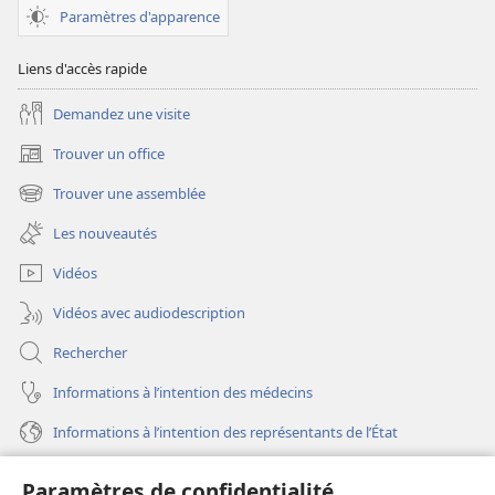
janvier
Paramètres d'apparence
2003
Liens d'accès rapide
Demandez une visite
Trouver un office
(ouvre
une
Trouver une assemblée
(ouvre
nouvelle
une
fenêtre)
Les nouveautés
nouvelle
fenêtre)
Vidéos
Vidéos avec audiodescription
Rechercher
Informations à l’intention des médecins
Informations à l’intention des représentants de l’État
Aide
Paramètres de confidentialité