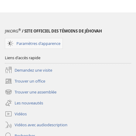
des
publications
numériques
RÉVEILLEZ-
®
JW.ORG
/ SITE OFFICIEL DES TÉMOINS DE JÉHOVAH
VOUS !
8
Paramètres d'apparence
juin
2002
Liens d'accès rapide
Demandez une visite
Trouver un office
(ouvre
une
Trouver une assemblée
(ouvre
nouvelle
une
fenêtre)
Les nouveautés
nouvelle
fenêtre)
Vidéos
Vidéos avec audiodescription
Rechercher