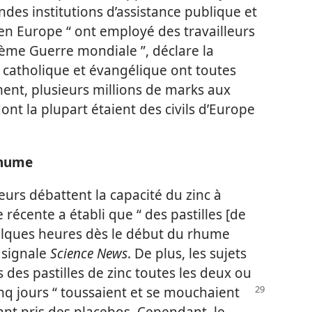
andes institutions d’assistance publique et
 en Europe “ ont employé des travailleurs
ième Guerre mondiale ”, déclare la
s catholique et évangélique ont toutes
t, plusieurs millions de marks aux
dont la plupart étaient des civils d’Europe
rhume
urs débattent la capacité du zinc à
écente a établi que “ des pastilles [de
quelques heures dès le début du rhume
 signale
Science News
. De plus, les sujets
 des pastilles de zinc toutes les deux ou
nq jours “ toussaient et se mouchaient
nt pris des placebos. Cependant, le