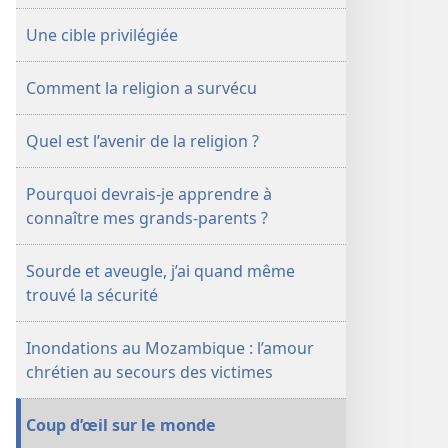
avril
Une cible privilégiée
2001
Comment la religion a survécu
Quel est l’avenir de la religion ?
Pourquoi devrais-je apprendre à
connaître mes grands-parents ?
Sourde et aveugle, j’ai quand même
trouvé la sécurité
Inondations au Mozambique : l’amour
chrétien au secours des victimes
Coup d’œil sur le monde