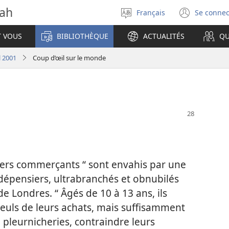
vah
Français
Se connec
Sélectionner
(ouvr
la
une
T VOUS
BIBLIOTHÈQUE
ACTUALITÉS
QU
langue
nouve
fenêt
l 2001
Coup d’œil sur le monde
iers commerçants “ sont envahis par une
dépensiers, ultrabranchés et obnubilés
de Londres. “ Âgés de 10 à 13 ans, ils
euls de leurs achats, mais suffisamment
 pleurnicheries, contraindre leurs