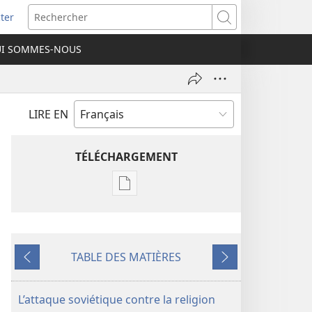
ter
e
Rechercher
I SOMMES-NOUS
lle
re)
LIRE EN
TÉLÉCHARGEMENT
Options
de
téléchargement
des
TABLE DES MATIÈRES
publications
Précédent
Suivant
numériques
REVUES
L’attaque soviétique contre la religion
22