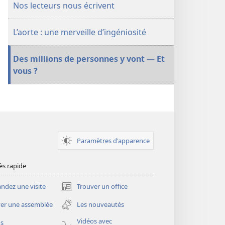
Nos lecteurs nous écrivent
L’aorte : une merveille d’ingéniosité
Des millions de personnes y vont — Et
vous ?
Paramètres d'apparence
ès rapide
dez une visite
Trouver un office
(ouvre
une
er une assemblée
Les nouveautés
nouvelle
fenêtre)
Vidéos avec
os