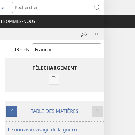
ter
e
Rechercher
I SOMMES-NOUS
lle
re)
LIRE EN
TÉLÉCHARGEMENT
Options
de
téléchargement
des
TABLE DES MATIÈRES
publications
Précédent
Suivant
numériques
REVUES
Le nouveau visage de la guerre
22