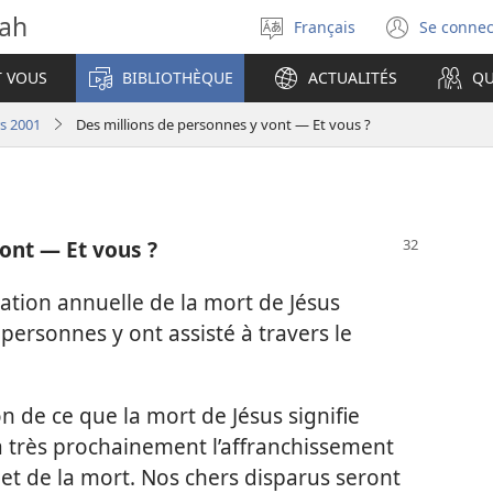
vah
Français
Se connec
Sélectionner
(ouvr
la
une
T VOUS
BIBLIOTHÈQUE
ACTUALITÉS
QU
langue
nouve
fenêt
rs 2001
Des millions de personnes y vont — Et vous ?
ont — Et vous ?
ation annuelle de la mort de Jésus
 personnes y ont assisté à travers le
on de ce que la mort de Jésus signifie
a très prochainement l’affranchissement
 et de la mort. Nos chers disparus seront