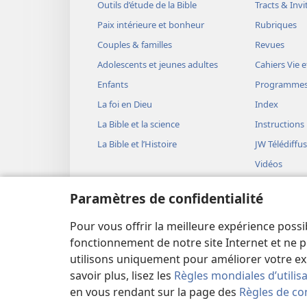
Outils d’étude de la Bible
Tracts & Invi
Paix intérieure et bonheur
Rubriques
Couples & familles
Revues
Adolescents et jeunes adultes
Cahiers Vie e
Enfants
Programme
La foi en Dieu
Index
La Bible et la science
Instructions
La Bible et l’Histoire
JW Télédiffu
Vidéos
Musique
Paramètres de confidentialité
Représentati
(version aud
Pour vous offrir la meilleure expérience possi
Lectures bib
fonctionnement de notre site Internet et ne p
utilisons uniquement pour améliorer votre ex
savoir plus, lisez les
Règles mondiales d’utilis
en vous rendant sur la page des
Règles de con
Copyright
© 2026 Watch Tower Bible and Tract Soc