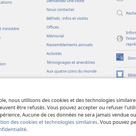
Demandez une visite
nouvelle
tations
fenêtre)
Nous contacter
Rech
Béthels : infos et visites
Offices
t ministère
Infor
Mémorial
s
l’int
repré
Rassemblements annuels
Activités
Don
(ouvre
Témoignages et anecdotes
sion
une
Aux quatre coins du monde
nouvelle
Bibl
(ouvre
fenêtre)
une
JW L
nouvelle
ons théâtrales
fenêtre)
io)
ble, nous utilisons des cookies et des technologies similair
liques théâtrales
euvent être refusés. Vous pouvez accepter ou refuser l'uti
périence. Aucune de ces données ne sera jamais vendue ou u
ation des cookies et technologies similaires
. Vous pouvez p
fidentialité
.
iety of Pennsylvania.
CONDITIONS D’UTILISATION
|
RÈGLES DE CONFIDE