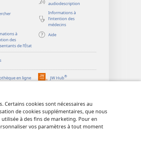
audiodescription
Informations à
ercher
l’intention des
médecins
mations à
Aide
ention des
sentants de l’État
s
®
iothèque en ligne
JW Hub
(ouvre
une
®
ibrary
Watchtower Library
nouvelle
fenêtre)
es. Certains cookies sont nécessaires au
lisation de cookies supplémentaires, que nous
tilisée à des fins de marketing. Pour en
ersonnaliser vos paramètres à tout moment
NTIALITÉ
|
PARAMÈTRES DE CONFIDENTIALITÉ