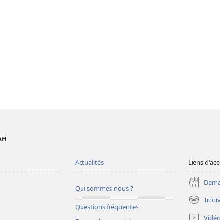
AH
Actualités
Liens d'acc
Deman
Qui sommes-nous ?
Trouv
(ouvre
Questions fréquentes
une
Vidé