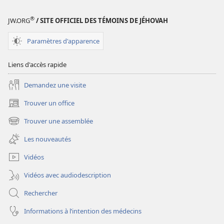
numériques
REVUES
®
JW.ORG
/ SITE OFFICIEL DES TÉMOINS DE JÉHOVAH
8
avril
Paramètres d'apparence
2000
Liens d'accès rapide
Demandez une visite
Trouver un office
(ouvre
une
Trouver une assemblée
(ouvre
nouvelle
une
fenêtre)
Les nouveautés
nouvelle
fenêtre)
Vidéos
Vidéos avec audiodescription
Rechercher
Informations à l’intention des médecins