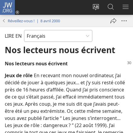
JW.ORG
Se
connecter
Changer
Recherch
AF
(ouvre
la
sur
LE
Réveillez-vous ! | 8 avril 2000
une
langue
JW.ORG
ME
nouvelle
du
LIRE EN
fenêtre)
site
Nos lecteurs nous écrivent
Nos lecteurs nous écrivent
Jeux de rôle
En recevant mon nouvel ordinateur, j’ai
décidé de jouer à quelques jeux... et j’y suis resté collé
près de 16 heures d’affilée. Quand j’ai pris conscience
de ce qui s’était passé, j’ai effacé immédiatement tous
ces jeux. Après coup, je me suis dit que j’avais peut-
être été un peu extrémiste. Or, cette même semaine,
vous avez publié l’article “ Les jeunes s’interrogent...
Les jeux de rôle : dangereux ? ” (22 août 1999). J’ai
compris le tort que ces jeux me faisaient. Je remercie