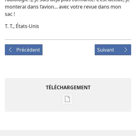
monterai dans l’avion... avec votre revue dans mon
sac !
T. T., États-Unis
Précédent
Suivant
TÉLÉCHARGEMENT
Options
de
téléchargement
des
publications