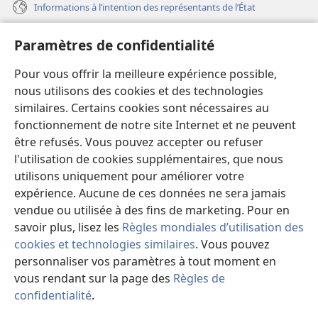
Informations à l’intention des représentants de l’État
Aide
Paramètres de confidentialité
Dons
Pour vous offrir la meilleure expérience possible,
(ouvre
une
nous utilisons des cookies et des technologies
nouvelle
similaires. Certains cookies sont nécessaires au
Bibliothèque en ligne
(ouvre
fenêtre)
fonctionnement de notre site Internet et ne peuvent
une
®
JW Hub
être refusés. Vous pouvez accepter ou refuser
nouvelle
(ouvre
fenêtre)
l'utilisation de cookies supplémentaires, que nous
une
®
JW Library
nouvelle
utilisons uniquement pour améliorer votre
fenêtre)
expérience. Aucune de ces données ne sera jamais
Watchtower Library
vendue ou utilisée à des fins de marketing. Pour en
savoir plus, lisez les
Règles mondiales d’utilisation des
cookies et technologies similaires
. Vous pouvez
personnaliser vos paramètres à tout moment en
Copyright
© 2026 Watch Tower Bible and Tract Society of Pennsylvania.
vous rendant sur la page des
Règles de
CONDITIONS D’UTILISATION
|
RÈGLES DE CONFIDENTIALITÉ
|
confidentialité
.
M
PARAMÈTRES DE CONFIDENTIALITÉ