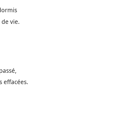
dormis
 de vie.
passé,
 effacées.