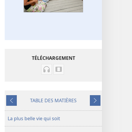
TÉLÉCHARGEMENT
Options
Options
de
de
téléchargement
téléchargement
des
des
TABLE DES MATIÈRES
enregistrements
vidéos
Précédent
Suivant
audio
Chansons
Chansons
La plus belle vie qui soit