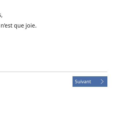
s,
’est que joie.
Suivant