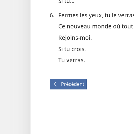
Si tu…
6.
Fermes les yeux, tu le verra
Ce nouveau monde où tout n
Rejoins-​moi.
Si tu crois,
Tu verras.
Précédent