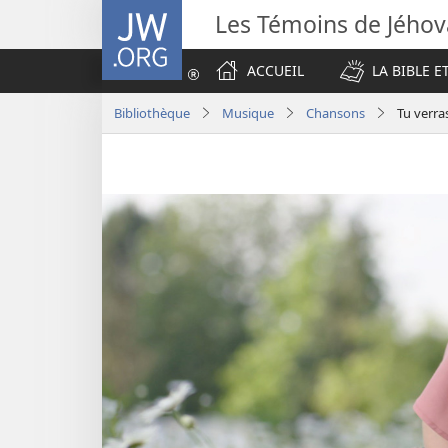
JW.ORG
Les Témoins de Jého
ACCUEIL
LA BIBLE E
Bibliothèque
Musique
Chansons
Tu verra