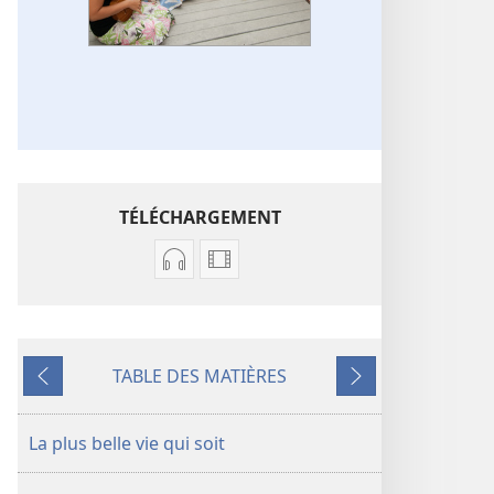
TÉLÉCHARGEMENT
Options
Options
de
de
téléchargement
téléchargement
des
des
TABLE DES MATIÈRES
enregistrements
vidéos
Précédent
Suivant
audio
Chansons
Chansons
La plus belle vie qui soit