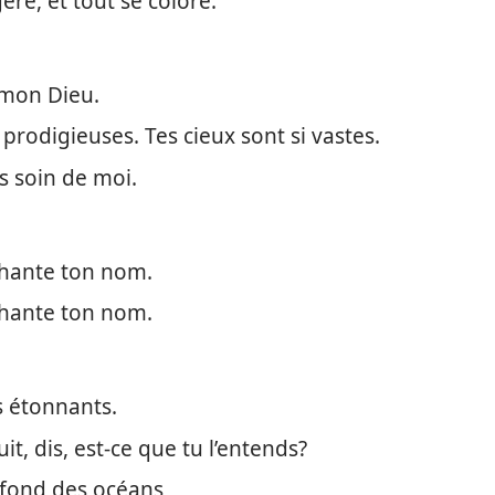
re, et tout se colore.
 mon Dieu.
prodigieuses. Tes cieux sont si vastes.
s soin de moi.
 chante ton nom.
 chante ton nom.
s étonnants.
it, dis, est-​ce que tu l’entends?
 fond des océans,