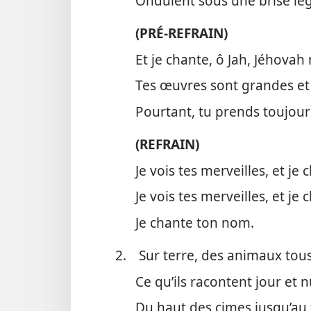
Ondulent sous une brise légè
(PRÉ-REFRAIN)
Et je chante, ô Jah, Jéhovah
Tes œuvres sont grandes et 
Pourtant, tu prends toujour
(REFRAIN)
Je vois tes merveilles, et je
Je vois tes merveilles, et je
Je chante ton nom.
2.
Sur terre, des animaux tou
Ce qu’ils racontent jour et nu
Du haut des cimes jusqu’au