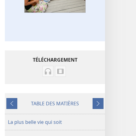
TÉLÉCHARGEMENT
Options
Options
de
de
téléchargement
téléchargement
des
des
TABLE DES MATIÈRES
enregistrements
vidéos
Précédent
Suivant
audio
Chansons
Chansons
La plus belle vie qui soit