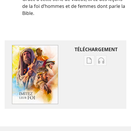
de la foi d’hommes et de femmes dont parle la
Bible.
TÉLÉCHARGEMENT
Options
Options
de
de
téléchargement
téléchargem
des
des
publications
enregistreme
numériques
audio
Imitez
Imitez
leur
leur
foi
foi