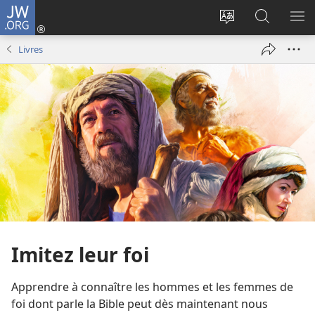
JW.ORG
Se
connecter
Changer
Recherch
AF
(ouvre
la
sur
LE
Livres
une
langue
JW.ORG
ME
nouvelle
du
fenêtre)
site
Imitez leur foi
Apprendre à connaître les hommes et les femmes de
foi dont parle la Bible peut dès maintenant nous