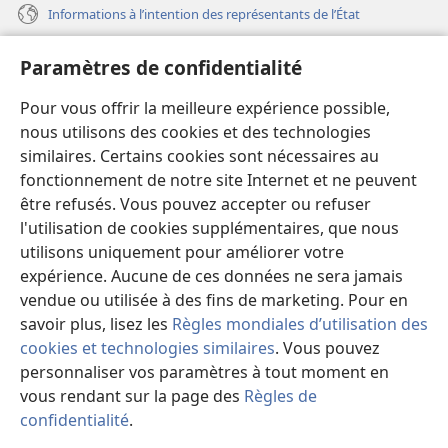
Informations à l’intention des représentants de l’État
Aide
Paramètres de confidentialité
Dons
Pour vous offrir la meilleure expérience possible,
(ouvre
une
nous utilisons des cookies et des technologies
nouvelle
similaires. Certains cookies sont nécessaires au
Bibliothèque en ligne
(ouvre
fenêtre)
fonctionnement de notre site Internet et ne peuvent
une
®
JW Hub
être refusés. Vous pouvez accepter ou refuser
nouvelle
(ouvre
fenêtre)
l'utilisation de cookies supplémentaires, que nous
une
®
JW Library
nouvelle
utilisons uniquement pour améliorer votre
fenêtre)
expérience. Aucune de ces données ne sera jamais
Watchtower Library
vendue ou utilisée à des fins de marketing. Pour en
savoir plus, lisez les
Règles mondiales d’utilisation des
cookies et technologies similaires
. Vous pouvez
personnaliser vos paramètres à tout moment en
Copyright
© 2026 Watch Tower Bible and Tract Society of Pennsylvania.
vous rendant sur la page des
Règles de
CONDITIONS D’UTILISATION
|
RÈGLES DE CONFIDENTIALITÉ
|
confidentialité
.
PARAMÈTRES DE CONFIDENTIALITÉ