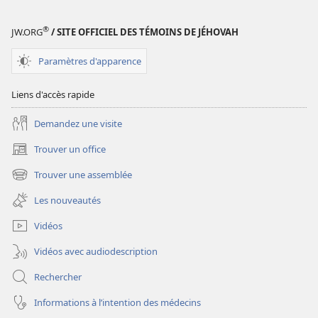
®
JW.ORG
/ SITE OFFICIEL DES TÉMOINS DE JÉHOVAH
Paramètres d'apparence
Liens d'accès rapide
Demandez une visite
Trouver un office
(ouvre
une
Trouver une assemblée
(ouvre
nouvelle
une
fenêtre)
Les nouveautés
nouvelle
fenêtre)
Vidéos
Vidéos avec audiodescription
Rechercher
Informations à l’intention des médecins