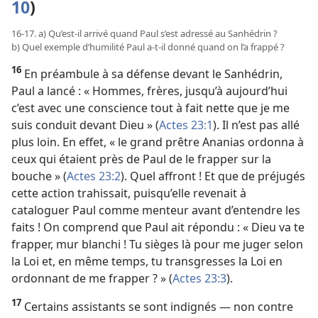
10
)
16-17. a) Qu’est-il arrivé quand Paul s’est adressé au Sanhédrin ?
b) Quel exemple d’humilité Paul a-t-il donné quand on l’a frappé ?
16
En préambule à sa défense devant le Sanhédrin,
Paul a lancé : « Hommes, frères, jusqu’à aujourd’hui
c’est avec une conscience tout à fait nette que je me
suis conduit devant Dieu » (
Actes 23:1
). Il n’est pas allé
plus loin. En effet, « le grand prêtre Ananias ordonna à
ceux qui étaient près de Paul de le frapper sur la
bouche » (
Actes 23:2
). Quel affront ! Et que de préjugés
cette action trahissait, puisqu’elle revenait à
cataloguer Paul comme menteur avant d’entendre les
faits ! On comprend que Paul ait répondu : « Dieu va te
frapper, mur blanchi ! Tu sièges là pour me juger selon
la Loi et, en même temps, tu transgresses la Loi en
ordonnant de me frapper ? » (
Actes 23:3
).
17
Certains assistants se sont indignés — non contre