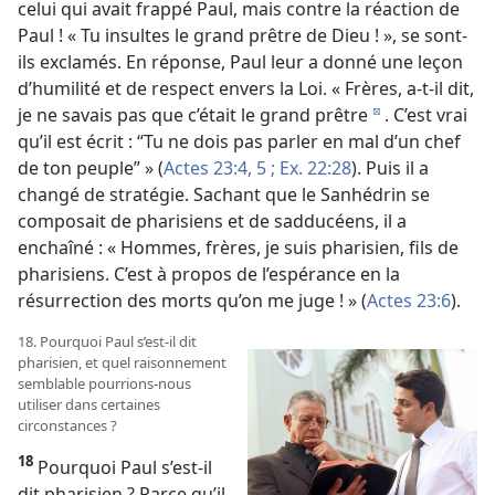
celui qui avait frappé Paul, mais contre la réaction de
Paul ! « Tu insultes le grand prêtre de Dieu ! », se sont-
ils exclamés. En réponse, Paul leur a donné une leçon
d’humilité et de respect envers la Loi. « Frères, a-t-il dit,
je ne savais pas que c’était le grand prêtre
. C’est vrai
d
qu’il est écrit : “Tu ne dois pas parler en mal d’un chef
de ton peuple” » (
Actes 23:4, 5 ;
Ex. 22:28
). Puis il a
changé de stratégie. Sachant que le Sanhédrin se
composait de pharisiens et de sadducéens, il a
enchaîné : « Hommes, frères, je suis pharisien, fils de
pharisiens. C’est à propos de l’espérance en la
résurrection des morts qu’on me juge ! » (
Actes 23:6
).
18. Pourquoi Paul s’est-il dit
pharisien, et quel raisonnement
semblable pourrions-nous
utiliser dans certaines
circonstances ?
18
Pourquoi Paul s’est-il
dit pharisien ? Parce qu’il