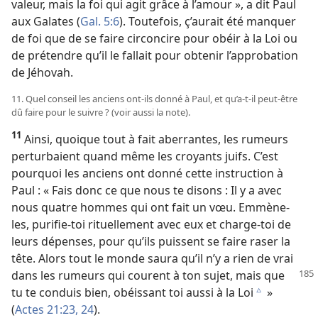
valeur, mais la foi qui agit grâce à l’amour », a dit Paul
aux Galates (
Gal. 5:6
). Toutefois, ç’aurait été manquer
de foi que de se faire circoncire pour obéir à la Loi ou
de prétendre qu’il le fallait pour obtenir l’approbation
de Jéhovah.
11. Quel conseil les anciens ont-ils donné à Paul, et qu’a-t-il peut-être
dû faire pour le suivre ? (voir aussi la note).
11
Ainsi, quoique tout à fait aberrantes, les rumeurs
perturbaient quand même les croyants juifs. C’est
pourquoi les anciens ont donné cette instruction à
Paul : « Fais donc ce que nous te disons : Il y a avec
nous quatre hommes qui ont fait un vœu. Emmène-
les, purifie-toi rituellement avec eux et charge-toi de
leurs dépenses, pour qu’ils puissent se faire raser la
tête. Alors tout le monde saura qu’il n’y a rien de vrai
dans les rumeurs qui courent à ton sujet, mais que
tu te conduis bien, obéissant toi aussi à la Loi
»
c
(
Actes 21:23, 24
).