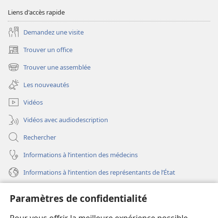
Liens d'accès rapide
Demandez une visite
Trouver un office
(ouvre
une
Trouver une assemblée
(ouvre
nouvelle
une
fenêtre)
Les nouveautés
nouvelle
fenêtre)
Vidéos
Vidéos avec audiodescription
Rechercher
Informations à l’intention des médecins
Informations à l’intention des représentants de l’État
Aide
Paramètres de confidentialité
Dons