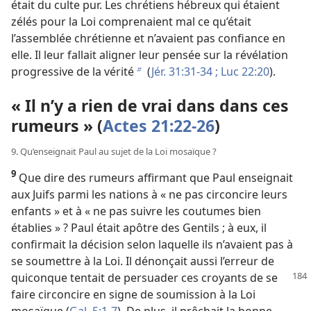
était du culte pur. Les chrétiens hébreux qui étaient
zélés pour la Loi comprenaient mal ce qu’était
l’assemblée chrétienne et n’avaient pas confiance en
elle. Il leur fallait aligner leur pensée sur la révélation
progressive de la vérité
(
Jér. 31:31-34 ;
Luc 22:20
).
b
« Il n’y a rien de vrai dans dans ces
rumeurs » (
Actes 21:22-26
)
9. Qu’enseignait Paul au sujet de la Loi mosaïque ?
9
Que dire des rumeurs affirmant que Paul enseignait
aux Juifs parmi les nations à « ne pas circoncire leurs
enfants » et à « ne pas suivre les coutumes bien
établies » ? Paul était apôtre des Gentils ; à eux, il
confirmait la décision selon laquelle ils n’avaient pas à
se soumettre à la Loi. Il dénonçait aussi l’erreur de
quiconque tentait de persuader
ces croyants de se
faire circoncire en signe de soumission à la Loi
mosaïque (
Gal. 5:1-7
). De plus, il prêchait la bonne