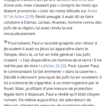
d’une voix, mais n’avaient pas « compris les mots qui
étaient prononcés » (voir les notes d’étude sur
Actes
9:7 et
Actes 22:9
). Resté aveugle, il avait dû se faire
conduire à Damas. Là-bas, Ananias, homme connu des
Juifs de la région, lui avait rendu la vue
miraculeusement.
15
Poursuivant, Paul a raconté qu’après son retour à
Jérusalem il avait vu Jésus lui apparaître dans le
Temple. Alors là, ce fut un tollé général ! Les Juifs
criaient : « Fais disparaître cet homme de la terre ! Il ne
mérite pas de vivre ! » (
Actes 22:22
). Pour sauver Paul,
le commandant l’a fait emmener « dans la caserne ».
Décidé à découvrir pourquoi les Juifs lui en voulaient, il
lui a ordonné de s’apprêter à un interrogatoire par le
fouet. Mais, profitant d’une mesure de protection
légale dont il disposait, Paul a révélé qu’il était citoyen
romain. De même aujourd’hui, les adorateurs de
Jéhovah utilisent les mesures de protection légales