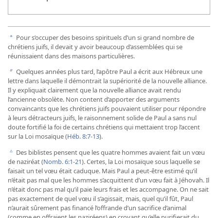
Pour s’occuper des besoins spirituels d’un si grand nombre de
a
chrétiens juifs, il devait y avoir beaucoup d’assemblées qui se
réunissaient dans des maisons particulières.
Quelques années plus tard, l’apôtre Paul a écrit aux Hébreux une
b
lettre dans laquelle il démontrait la supériorité de la nouvelle alliance.
Il y expliquait clairement que la nouvelle alliance avait rendu
l’ancienne obsolète. Non content d’apporter des arguments
convaincants que les chrétiens juifs pouvaient utiliser pour répondre
à leurs détracteurs juifs, le raisonnement solide de Paul a sans nul
doute fortifié la foi de certains chrétiens qui mettaient trop l’accent
sur la Loi mosaïque (
Héb. 8:7-13
).
Des biblistes pensent que les quatre hommes avaient fait un vœu
c
de naziréat (
Nomb. 6:1-21
). Certes, la Loi mosaïque sous laquelle se
faisait un tel vœu était caduque. Mais Paul a peut-être estimé qu’il
n’était pas mal que les hommes s’acquittent d’un vœu fait à Jéhovah. Il
n’était donc pas mal qu’il paie leurs frais et les accompagne. On ne sait
pas exactement de quel vœu il s’agissait, mais, quel qu’il fût, Paul
n’aurait sûrement pas financé l’offrande d’un sacrifice d’animal
(comme en offraient les naziréens) en croyant qu’elle purifierait du