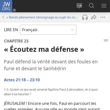
JW.ORG
Se
connecter
Changer
Recherch
AF
(ouvre
la
sur
LE
« Rends pleinement témoignage au sujet du royaume de Dieu »
une
langue
JW.ORG
ME
nouvelle
du
LIRE EN
fenêtre)
site
CHAPITRE 23
« Écoutez ma défense »
Paul défend la vérité devant des foules en
furie et devant le Sanhédrin
Actes 21:18 – 23:10
1-2. Qu’est-ce qui avait amené l’apôtre Paul à Jérusalem, et à quoi
allait-il se heurter ?
JÉRUSALEM ! Encore une fois, Paul en parcourt les
ruelles animées. Aucune ville au monde n’est autant