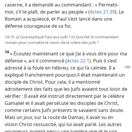
caserne, il a demandé au commandant : « Permets-
moi, s’il te plaît, de parler au peuple » (
Actes 21:39
). Le
Romain a acquiescé, et Paul s’est lancé dans une
défense courageuse de sa foi.
14-15. a) Qu’a expliqué Paul aux Juifs ? b) Qu’a fait le commandant
romain pour connaître la raison de la colère des Juifs ?
14
« Écoutez maintenant ce que j’ai à vous dire pour ma
défense », a-t-il commencé (
Actes 22:1
). Puis il s’est
adressé à la foule en hébreu, ce qui l’a
calmée. Il a
expliqué franchement pourquoi il était maintenant un
disciple de Christ. Pour cela, il a mentionné
adroitement des faits que les Juifs avaient tout loisir de
vérifier : Il avait été instruit directement par le célèbre
Gamaliel et il avait persécuté les disciples de Christ,
comme certains Juifs présents le savaient sans doute.
Mais un jour, sur la route de Damas, il avait vu en
vision Christ ressuscité, qui lui avait parlé. Les autres
voyageurs avaient perçu une lumière vive et le son