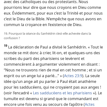
avec des catholiques ou des protestants. Nous
pourrions leur dire que nous croyons en Dieu comme
eux. Évidemment, pour eux c’est la Trinité et pour nous
c’est le Dieu de la Bible. N’empêche que nous avons en
commun la croyance en l’existence de Dieu.
19. Pourquoi la séance du Sanhédrin s’est-elle achevée dans la
confusion ?
19
La déclaration de Paul a divisé le Sanhédrin. « Tout le
monde se mit donc à crier, lit-on, et quelques-uns des
scribes du parti des pharisiens se levèrent et
commencèrent à argumenter violemment en disant :
“Nous ne trouvons rien de mal en cet homme ; et si un
esprit ou un ange lui a parlé…” » (
Actes 23:9
). La seule
idée qu’un ange ait pu parler à Paul était anathème
pour les sadducéens, qui ne croyaient pas aux anges !
(voir l’encadré «
Les sadducéens et les pharisiens
»). Le
tumulte est devenu si grand que le commandant est
encore une fois venu au secours de l’apôtre (
Actes