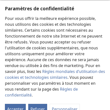
Aide
Paramètres de confidentialité
Dons
Pour vous offrir la meilleure expérience possible,
(ouvre
une
nous utilisons des cookies et des technologies
nouvelle
similaires. Certains cookies sont nécessaires au
Bibliothèque en ligne
(ouvre
fenêtre)
fonctionnement de notre site Internet et ne peuvent
une
®
JW Hub
être refusés. Vous pouvez accepter ou refuser
nouvelle
(ouvre
fenêtre)
l'utilisation de cookies supplémentaires, que nous
une
®
JW Library
nouvelle
utilisons uniquement pour améliorer votre
fenêtre)
expérience. Aucune de ces données ne sera jamais
Watchtower Library
vendue ou utilisée à des fins de marketing. Pour en
savoir plus, lisez les
Règles mondiales d’utilisation des
cookies et technologies similaires
. Vous pouvez
personnaliser vos paramètres à tout moment en
Copyright
© 2026 Watch Tower Bible and Tract Society of Pennsylvania.
vous rendant sur la page des
Règles de
CONDITIONS D’UTILISATION
|
RÈGLES DE CONFIDENTIALITÉ
|
confidentialité
.
M
PARAMÈTRES DE CONFIDENTIALITÉ
la
Accepter
Refuser
Personnaliser
ta