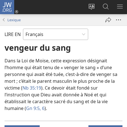
JW.ORG
Se
connecter
Changer
Recherch
AF
(ouvre
la
sur
LE
Lexique
une
langue
JW.ORG
ME
nouvelle
du
LIRE EN
fenêtre)
site
vengeur du sang
Dans la Loi de Moïse, cette expression désignait
l’homme qui était tenu de « venger le sang » d’une
personne qui avait été tuée, c’est-à-dire de venger sa
mort ; c’était le parent masculin le plus proche de la
victime (
Nb 35:19
). Ce devoir était fondé sur
l’instruction que Dieu avait donnée à Noé et qui
établissait le caractère sacré du sang et de la vie
humaine (
Gn 9:5, 6
).