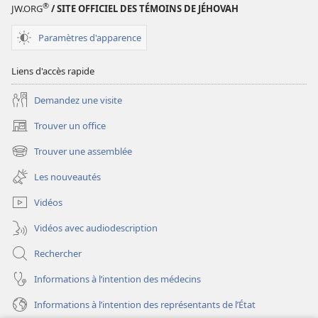
®
JW.ORG
/ SITE OFFICIEL DES TÉMOINS DE JÉHOVAH
Paramètres d'apparence
Liens d'accès rapide
Demandez une visite
Trouver un office
(ouvre
une
Trouver une assemblée
(ouvre
nouvelle
une
fenêtre)
Les nouveautés
nouvelle
fenêtre)
Vidéos
Vidéos avec audiodescription
Rechercher
Informations à l’intention des médecins
Informations à l’intention des représentants de l’État