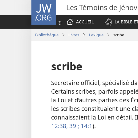
JW.ORG
Les Témoins de Jého
ACCUEIL
LA BIBLE E
Bibliothèque
Livres
Lexique
scribe
scribe
Secrétaire officiel, spécialisé d
Certains scribes, parfois appelé
la Loi et d’autres parties des É
les scribes constituaient une c
connaissaient la Loi en détail. 
12:38, 39 ;
14:1
).