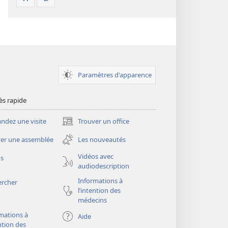
Paramètres d'apparence
ès rapide
dez une visite
Trouver un office
(ouvre
une
er une assemblée
Les nouveautés
nouvelle
fenêtre)
Vidéos avec
os
audiodescription
Informations à
ercher
l’intention des
médecins
mations à
Aide
ention des