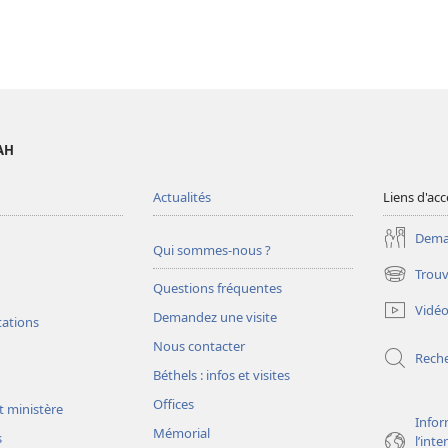
AH
Actualités
Liens d'acc
Deman
Qui sommes-nous ?
Trouv
(ouvre
Questions fréquentes
une
Vidé
Demandez une visite
nouvelle
tations
fenêtre)
Nous contacter
Rech
Béthels : infos et visites
Offices
t ministère
Infor
Mémorial
s
l’int