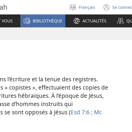
vah
Français
Se connec
Sélectionner
(ouvr
la
une
T VOUS
BIBLIOTHÈQUE
ACTUALITÉS
QU
langue
nouve
fenêt
ans l’écriture et la tenue des registres.
s « copistes », effectuaient des copies de
critures hébraïques. À l’époque de Jésus,
lasse d’hommes instruits qui
Ils se sont opposés à Jésus (
Esd 7:6 ;
Mc