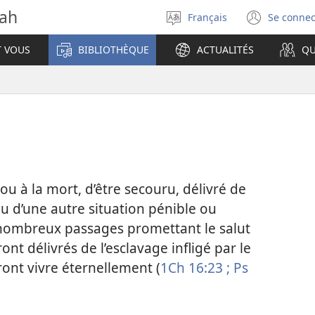
vah
Français
Se connec
Sélectionner
(ouvr
la
une
T VOUS
BIBLIOTHÈQUE
ACTUALITÉS
QU
langue
nouve
fenêt
ou à la mort, d’être secouru, délivré de
u d’une autre situation pénible ou
 nombreux passages promettant le salut
t délivrés de l’esclavage infligé par le
ront vivre éternellement (
1Ch 16:23 ;
Ps