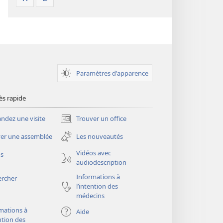
Paramètres d'apparence
ès rapide
dez une visite
Trouver un office
(ouvre
une
er une assemblée
Les nouveautés
nouvelle
fenêtre)
Vidéos avec
os
audiodescription
Informations à
ercher
l’intention des
médecins
mations à
Aide
ention des