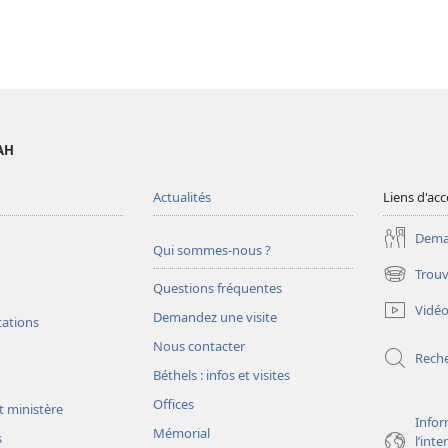
AH
Actualités
Liens d'acc
Deman
Qui sommes-nous ?
Trouv
(ouvre
Questions fréquentes
une
Vidé
Demandez une visite
nouvelle
tations
fenêtre)
Nous contacter
Rech
Béthels : infos et visites
Offices
t ministère
Infor
Mémorial
s
l’int