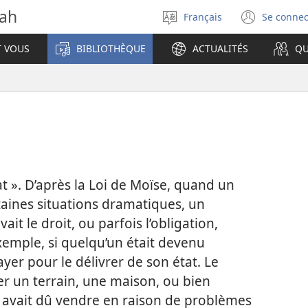
vah
Français
Se connec
Sélectionner
(ouvr
la
une
T VOUS
BIBLIOTHÈQUE
ACTUALITÉS
QU
langue
nouve
fenêt
at ». D’après la Loi de Moïse, quand un
rtaines situations dramatiques, un
t le droit, ou parfois l’obligation,
exemple, si quelqu’un était devenu
ayer pour le délivrer de son état. Le
er un terrain, une maison, ou bien
s avait dû vendre en raison de problèmes