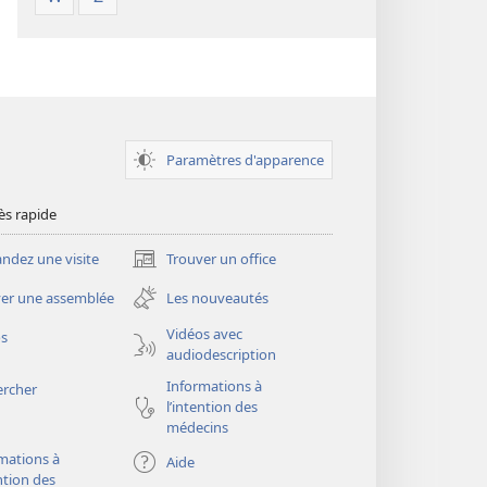
Paramètres d'apparence
ès rapide
dez une visite
Trouver un office
(ouvre
une
er une assemblée
Les nouveautés
nouvelle
fenêtre)
Vidéos avec
os
audiodescription
Informations à
ercher
l’intention des
médecins
mations à
Aide
ention des