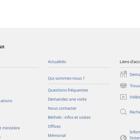
AH
Actualités
Liens d'acc
Deman
Qui sommes-nous ?
Trouv
(ouvre
Questions fréquentes
une
Vidé
Demandez une visite
nouvelle
tations
fenêtre)
Nous contacter
Rech
Béthels : infos et visites
Offices
t ministère
Infor
Mémorial
s
l’int