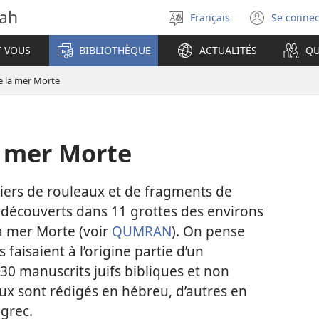
vah
Français
Se connec
Sélectionner
(ouvr
la
une
T VOUS
BIBLIOTHÈQUE
ACTUALITÉS
QU
langue
nouve
fenêt
e la mer Morte
a mer Morte
iers de rouleaux et de fragments de
x découverts dans 11 grottes des environs
a mer Morte (voir
QUMRAN
). On pense
faisaient à l’origine partie d’un
0 manuscrits juifs bibliques et non
eux sont rédigés en hébreu, d’autres en
grec.