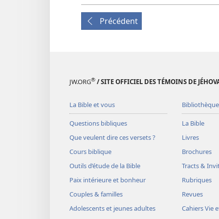
Précédent
®
JW.ORG
/ SITE OFFICIEL DES TÉMOINS DE JÉHOV
La Bible et vous
Bibliothèque
Questions bibliques
La Bible
Que veulent dire ces versets ?
Livres
Cours biblique
Brochures
Outils d’étude de la Bible
Tracts & Invi
Paix intérieure et bonheur
Rubriques
Couples & familles
Revues
Adolescents et jeunes adultes
Cahiers Vie e