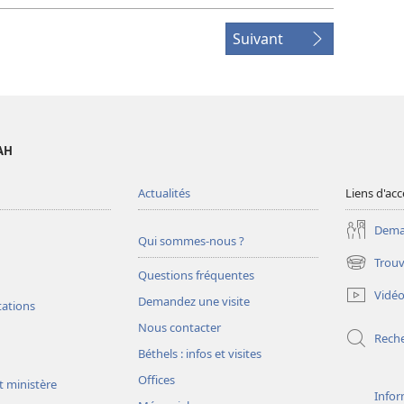
Suivant
AH
Actualités
Liens d'acc
Deman
Qui sommes-nous ?
Trouv
(ouvre
Questions fréquentes
une
Vidé
Demandez une visite
nouvelle
tations
fenêtre)
Nous contacter
Rech
Béthels : infos et visites
Offices
t ministère
Infor