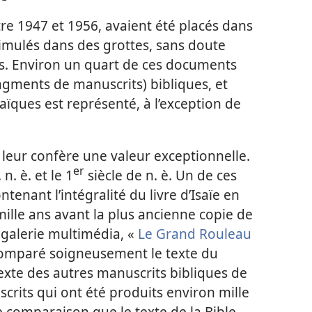
e 1947 et 1956, avaient été placés dans
ssimulés dans des grottes, sans doute
its. Environ un quart de ces documents
agments de manuscrits) bibliques, et
aïques est représenté, à l’exception de
leur confère une valeur exceptionnelle.
er
 n. è. et le 1
siècle de n. è. Un de ces
tenant l’intégralité du livre d’Isaïe en
ille ans avant la plus ancienne copie de
r galerie multimédia, «
Le Grand Rouleau
 comparé soigneusement le texte du
texte des autres manuscrits bibliques de
rits qui ont été produits environ mille
te comparaison que le texte de la Bible