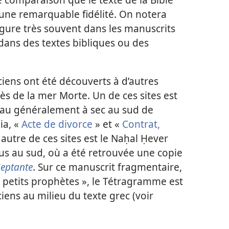
une remarquable fidélité. On notera
igure très souvent dans les manuscrits
t dans des textes bibliques ou des
ciens ont été découverts à d’autres
ès de la mer Morte. Un de ces sites est
eau généralement à sec au sud de
ia, «
Acte de divorce
» et «
Contrat,
 autre de ces sites est le Naḥal Ḥever
lus au sud, où a été retrouvée une copie
Septante
. Sur ce manuscrit fragmentaire,
 « petits prophètes », le Tétragramme est
iens au milieu du texte grec (voir