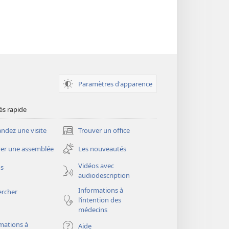
Paramètres d'apparence
ès rapide
dez une visite
Trouver un office
(ouvre
une
er une assemblée
Les nouveautés
nouvelle
fenêtre)
Vidéos avec
os
audiodescription
Informations à
ercher
l’intention des
médecins
mations à
Aide