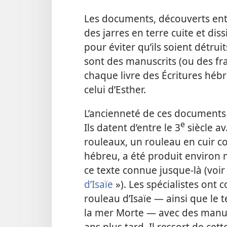
Les documents, découverts entr
des jarres en terre cuite et di
pour éviter qu’ils soient détru
sont des manuscrits (ou des fr
chaque livre des Écritures hébr
celui d’Esther.
L’ancienneté de ces documents 
e
Ils datent d’entre le 3
siècle av.
rouleaux, un rouleau en cuir con
hébreu, a été produit environ m
ce texte connue jusque-​là (voi
d’Isaïe
»). Les spécialistes ont
rouleau d’Isaïe — ainsi que le 
la mer Morte — avec des manusc
ans plus tard. Il ressort de cet