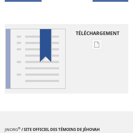
TÉLÉCHARGEMENT
Options
de
téléchargement
des
publications
numériques
Lexique
®
JW.ORG
/ SITE OFFICIEL DES TÉMOINS DE JÉHOVAH