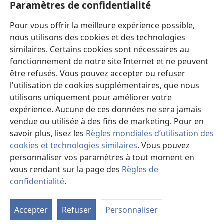
Paramètres de confidentialité
Dons
Pour vous offrir la meilleure expérience possible,
(ouvre
une
nous utilisons des cookies et des technologies
nouvelle
similaires. Certains cookies sont nécessaires au
Bibliothèque en ligne
(ouvre
fenêtre)
fonctionnement de notre site Internet et ne peuvent
une
®
JW Hub
être refusés. Vous pouvez accepter ou refuser
nouvelle
(ouvre
fenêtre)
l'utilisation de cookies supplémentaires, que nous
une
®
JW Library
nouvelle
utilisons uniquement pour améliorer votre
fenêtre)
expérience. Aucune de ces données ne sera jamais
Watchtower Library
vendue ou utilisée à des fins de marketing. Pour en
savoir plus, lisez les
Règles mondiales d’utilisation des
cookies et technologies similaires
. Vous pouvez
personnaliser vos paramètres à tout moment en
Copyright
© 2026 Watch Tower Bible and Tract Society of Pennsylvania.
vous rendant sur la page des
Règles de
CONDITIONS D’UTILISATION
|
RÈGLES DE CONFIDENTIALITÉ
|
confidentialité
.
M
PARAMÈTRES DE CONFIDENTIALITÉ
la
Accepter
Refuser
Personnaliser
ta
de