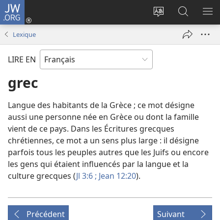
JW.ORG
Se
connecter
Changer
Recherch
AF
(ouvre
la
sur
LE
Lexique
une
langue
JW.ORG
ME
nouvelle
du
LIRE EN
fenêtre)
site
grec
Langue des habitants de la Grèce ; ce mot désigne
aussi une personne née en Grèce ou dont la famille
vient de ce pays. Dans les Écritures grecques
chrétiennes, ce mot a un sens plus large : il désigne
parfois tous les peuples autres que les Juifs ou encore
les gens qui étaient influencés par la langue et la
culture grecques (
Jl 3:6 ;
Jean 12:20
).
Précédent
Suivant