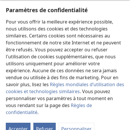
Aide
Paramètres de confidentialité
Dons
Pour vous offrir la meilleure expérience possible,
(ouvre
une
nous utilisons des cookies et des technologies
nouvelle
similaires. Certains cookies sont nécessaires au
Bibliothèque en ligne
(ouvre
fenêtre)
fonctionnement de notre site Internet et ne peuvent
une
®
JW Hub
être refusés. Vous pouvez accepter ou refuser
nouvelle
(ouvre
fenêtre)
l'utilisation de cookies supplémentaires, que nous
une
®
JW Library
nouvelle
utilisons uniquement pour améliorer votre
fenêtre)
expérience. Aucune de ces données ne sera jamais
Watchtower Library
vendue ou utilisée à des fins de marketing. Pour en
savoir plus, lisez les
Règles mondiales d’utilisation des
cookies et technologies similaires
. Vous pouvez
personnaliser vos paramètres à tout moment en
Copyright
© 2026 Watch Tower Bible and Tract Society of Pennsylvania.
vous rendant sur la page des
Règles de
CONDITIONS D’UTILISATION
|
RÈGLES DE CONFIDENTIALITÉ
|
confidentialité
.
M
PARAMÈTRES DE CONFIDENTIALITÉ
la
Accepter
Refuser
Personnaliser
ta