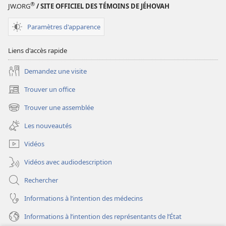
®
JW.ORG
/ SITE OFFICIEL DES TÉMOINS DE JÉHOVAH
Paramètres d'apparence
Liens d'accès rapide
Demandez une visite
Trouver un office
(ouvre
une
Trouver une assemblée
(ouvre
nouvelle
une
fenêtre)
Les nouveautés
nouvelle
fenêtre)
Vidéos
Vidéos avec audiodescription
Rechercher
Informations à l’intention des médecins
Informations à l’intention des représentants de l’État