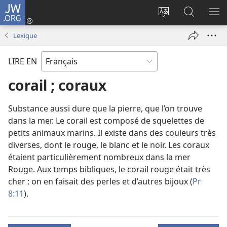
JW.ORG
Se
connecter
Changer
Recherch
AF
(ouvre
la
sur
LE
Lexique
une
langue
JW.ORG
ME
nouvelle
du
LIRE EN
fenêtre)
site
corail ; coraux
Substance aussi dure que la pierre, que l’on trouve
dans la mer. Le corail est composé de squelettes de
petits animaux marins. Il existe dans des couleurs très
diverses, dont le rouge, le blanc et le noir. Les coraux
étaient particulièrement nombreux dans la mer
Rouge. Aux temps bibliques, le corail rouge était très
cher ; on en faisait des perles et d’autres bijoux (
Pr
8:11
).