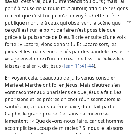
savais, c’est vrai, que tu m’entends toujours ; mais j’ai
parlé à cause de la foule tout autour, afin que ces gens
croient que c’est toi qui m’as envoyé. » Cette prière
publique montre
à ceux qui observent la scène que
ce qu’il est sur le point de faire n’est possible que
grâce à la puissance de Dieu. Il crie ensuite d’une voix
forte : « Lazare, viens dehors ! » Et Lazare sort, les
pieds et les mains encore liés par des bandelettes, et le
visage enveloppé d’un morceau de tissu. « Déliez-​le et
laissez-​le aller », dit Jésus (
Jean 11:41-44
).
En voyant cela, beaucoup de Juifs venus consoler
Marie et Marthe ont foi en Jésus. Mais d’autres s’en
vont raconter aux pharisiens ce que Jésus a fait. Les
pharisiens et les prêtres en chef réunissent alors le
sanhédrin, la cour suprême juive, dont fait partie
Caïphe, le grand prêtre. Certains parmi eux se
lamentent : « Que devons-​nous faire, car cet homme
accomplit beaucoup de miracles ? Si nous le laissons