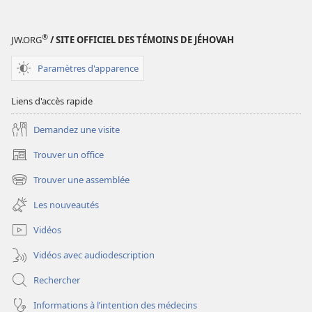
vérité,
vérité,
la
la
®
JW.ORG
/ SITE OFFICIEL DES TÉMOINS DE JÉHOVAH
vie
vie
Paramètres d'apparence
Liens d'accès rapide
Demandez une visite
Trouver un office
(ouvre
une
Trouver une assemblée
(ouvre
nouvelle
une
fenêtre)
Les nouveautés
nouvelle
fenêtre)
Vidéos
Vidéos avec audiodescription
Rechercher
Informations à l’intention des médecins