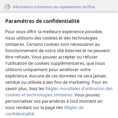
Informations à l’intention des représentants de l’État
Aide
Paramètres de confidentialité
Dons
Pour vous offrir la meilleure expérience possible,
(ouvre
une
nous utilisons des cookies et des technologies
nouvelle
similaires. Certains cookies sont nécessaires au
Bibliothèque en ligne
(ouvre
fenêtre)
fonctionnement de notre site Internet et ne peuvent
une
®
JW Hub
être refusés. Vous pouvez accepter ou refuser
nouvelle
(ouvre
fenêtre)
l'utilisation de cookies supplémentaires, que nous
une
®
JW Library
nouvelle
utilisons uniquement pour améliorer votre
fenêtre)
expérience. Aucune de ces données ne sera jamais
Watchtower Library
vendue ou utilisée à des fins de marketing. Pour en
savoir plus, lisez les
Règles mondiales d’utilisation des
cookies et technologies similaires
. Vous pouvez
personnaliser vos paramètres à tout moment en
Copyright
© 2026 Watch Tower Bible and Tract Society of Pennsylvania.
vous rendant sur la page des
Règles de
CONDITIONS D’UTILISATION
|
RÈGLES DE CONFIDENTIALITÉ
|
confidentialité
.
M
PARAMÈTRES DE CONFIDENTIALITÉ