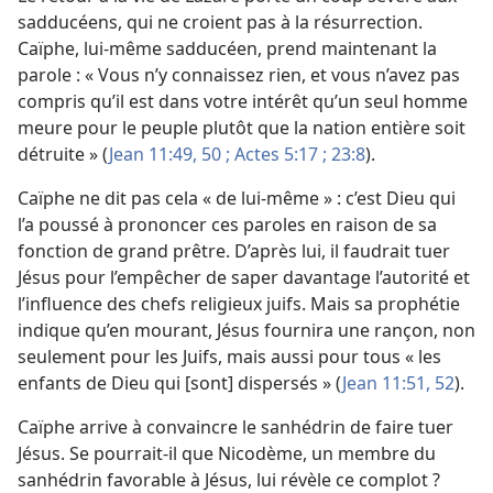
sadducéens, qui ne croient pas à la résurrection.
Caïphe, lui-​même sadducéen, prend maintenant la
parole : « Vous n’y connaissez rien, et vous n’avez pas
compris qu’il est dans votre intérêt qu’un seul homme
meure pour le peuple plutôt que la nation entière soit
détruite » (
Jean 11:49, 50 ;
Actes 5:17 ;
23:8
).
Caïphe ne dit pas cela « de lui-​même » : c’est Dieu qui
l’a poussé à prononcer ces paroles en raison de sa
fonction de grand prêtre. D’après lui, il faudrait tuer
Jésus pour l’empêcher de saper davantage l’autorité et
l’influence des chefs religieux juifs. Mais sa prophétie
indique qu’en mourant, Jésus fournira une rançon, non
seulement pour les Juifs, mais aussi pour tous « les
enfants de Dieu qui [sont] dispersés » (
Jean 11:51, 52
).
Caïphe arrive à convaincre le sanhédrin de faire tuer
Jésus. Se pourrait-​il que Nicodème, un membre du
sanhédrin favorable à Jésus, lui révèle ce complot ?