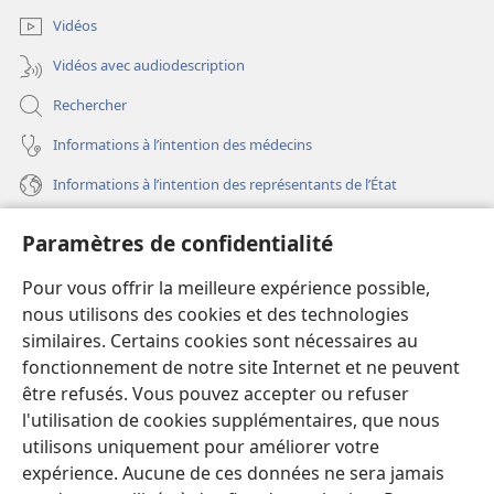
fenêtre)
Vidéos
Vidéos avec audiodescription
Rechercher
Informations à l’intention des médecins
Informations à l’intention des représentants de l’État
Aide
Paramètres de confidentialité
Dons
Pour vous offrir la meilleure expérience possible,
(ouvre
une
nous utilisons des cookies et des technologies
nouvelle
similaires. Certains cookies sont nécessaires au
Bibliothèque en ligne
(ouvre
fenêtre)
fonctionnement de notre site Internet et ne peuvent
une
®
JW Hub
être refusés. Vous pouvez accepter ou refuser
nouvelle
(ouvre
fenêtre)
l'utilisation de cookies supplémentaires, que nous
une
®
JW Library
nouvelle
utilisons uniquement pour améliorer votre
fenêtre)
expérience. Aucune de ces données ne sera jamais
Watchtower Library