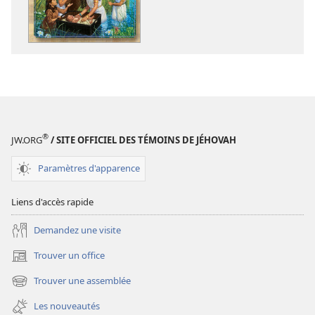
publications
enregistreme
numériques
audio
Recueil
Recueil
d’histoires
d’histoires
bibliques
bibliques
®
JW.ORG
/ SITE OFFICIEL DES TÉMOINS DE JÉHOVAH
Paramètres d'apparence
Liens d'accès rapide
Demandez une visite
Trouver un office
(ouvre
une
Trouver une assemblée
(ouvre
nouvelle
une
fenêtre)
Les nouveautés
nouvelle