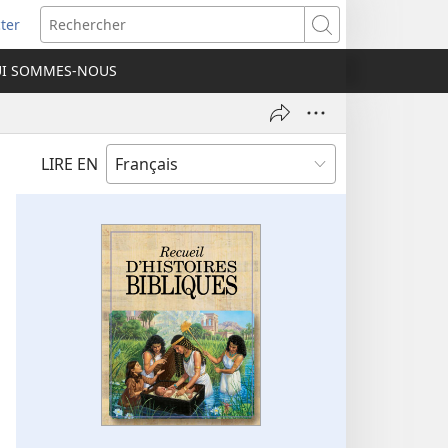
ter
e
Rechercher
I SOMMES-NOUS
lle
re)
LIRE EN