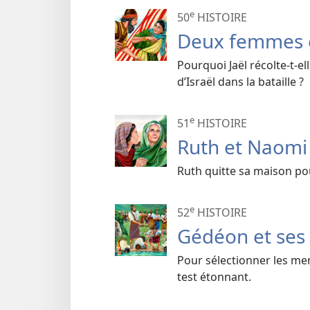
e
50
HISTOIRE
Deux femmes 
Pourquoi Jaël récolte-t-el
d’Israël dans la bataille ?
e
51
HISTOIRE
Ruth et Naomi
Ruth quitte sa maison pou
e
52
HISTOIRE
Gédéon et se
Pour sélectionner les mem
test étonnant.