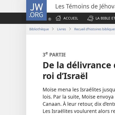
JW.ORG
Les Témoins de Jého
ACCUEIL
LA BIBLE E
Bibliothèque
Livres
Recueil d’histoires biblique
e
3
PARTIE
De la délivrance
roi d’Israël
Moïse mena les Israélites jusq
lois. Par la suite, Moïse envo
Canaan. À leur retour, dix d’ent
Les Israélites voulurent alors 