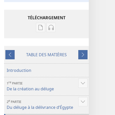
TÉLÉCHARGEMENT
Options
Options
de
de
téléchargement
téléchargement
des
des
TABLE DES MATIÈRES
publications
enregistrements
Précédent
Suivant
numériques
audio
Recueil
Recueil
Introduction
d’histoires
d’histoires
bibliques
bibliques
re
1
PARTIE
Voir
De la création au déluge
plus
de
e
2
PARTIE
contenu
Voir
Du déluge à la délivrance d’Égypte
plus