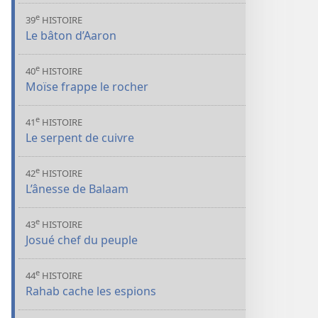
e
39
HISTOIRE
Le bâton d’Aaron
e
40
HISTOIRE
Moïse frappe le rocher
e
41
HISTOIRE
Le serpent de cuivre
e
42
HISTOIRE
L’ânesse de Balaam
e
43
HISTOIRE
Josué chef du peuple
e
44
HISTOIRE
Rahab cache les espions