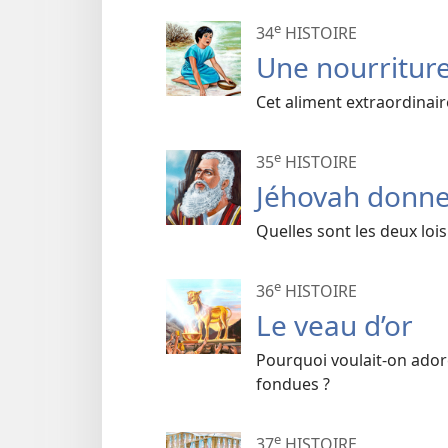
e
34
HISTOIRE
Une nourriture
Cet aliment extraordinair
e
35
HISTOIRE
Jéhovah donne 
Quelles sont les deux lo
e
36
HISTOIRE
Le veau d’or
Pourquoi voulait-on adore
fondues ?
e
37
HISTOIRE