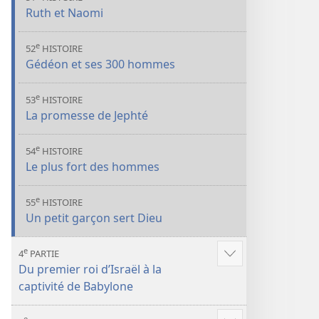
Ruth et Naomi
e
52
HISTOIRE
Gédéon et ses 300 hommes
e
53
HISTOIRE
La promesse de Jephté
e
54
HISTOIRE
Le plus fort des hommes
e
55
HISTOIRE
Un petit garçon sert Dieu
e
4
PARTIE
Voir
Du premier roi d’Israël à la
plus
captivité de Babylone
de
contenu
e