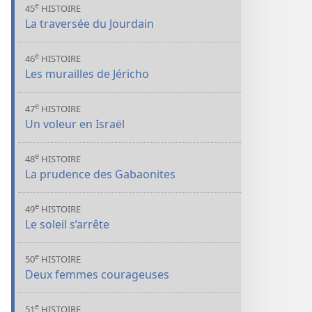
e
45
HISTOIRE
La traversée du Jourdain
e
46
HISTOIRE
Les murailles de Jéricho
e
47
HISTOIRE
Un voleur en Israël
e
48
HISTOIRE
La prudence des Gabaonites
e
49
HISTOIRE
Le soleil s’arrête
e
50
HISTOIRE
Deux femmes courageuses
e
51
HISTOIRE