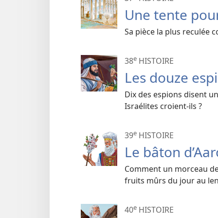
Une tente pour
Sa pièce la plus reculée co
e
38
HISTOIRE
Les douze esp
Dix des espions disent un
Israélites croient-ils ?
e
39
HISTOIRE
Le bâton d’Aa
Comment un morceau de bo
fruits mûrs du jour au l
e
40
HISTOIRE