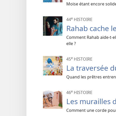
Moïse étant encore solide,
e
44
HISTOIRE
Rahab cache le
Comment Rahab aide-t-ell
elle ?
e
45
HISTOIRE
La traversée d
Quand les prêtres entrent
e
46
HISTOIRE
Les murailles 
Comment une corde pourr