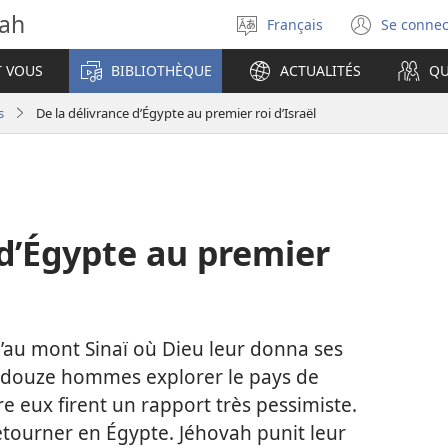
vah
Français
Se connec
Sélectionner
(ouvr
la
une
T VOUS
BIBLIOTHÈQUE
ACTUALITÉS
QU
langue
nouve
fenêt
s
De la délivrance d’Égypte au premier roi d’Israël
 d’Égypte au premier
u’au mont Sinaï où Dieu leur donna ses
ya douze hommes explorer le pays de
re eux firent un rapport très pessimiste.
retourner en Égypte. Jéhovah punit leur