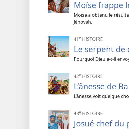
Moïse frappe l
Moïse a obtenu le résultat 
Jéhovah.
e
41
HISTOIRE
Le serpent de 
Pourquoi Dieu a-t-il envo
e
42
HISTOIRE
L’ânesse de B
L’ânesse voit quelque ch
e
43
HISTOIRE
Josué chef du 