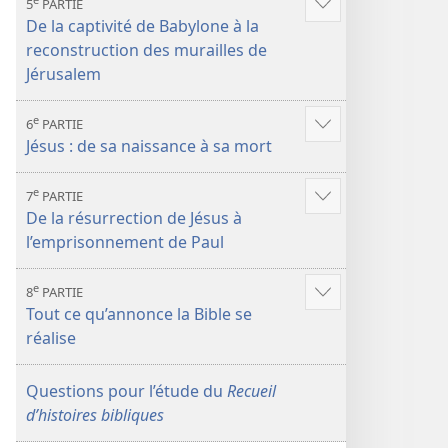
5
PARTIE
Voir
De la captivité de Babylone à la
plus
reconstruction des murailles de
de
Jérusalem
contenu
e
6
PARTIE
Voir
Jésus : de sa naissance à sa mort
plus
de
e
7
PARTIE
contenu
Voir
De la résurrection de Jésus à
plus
l’emprisonnement de Paul
de
contenu
e
8
PARTIE
Voir
Tout ce qu’annonce la Bible se
plus
réalise
de
contenu
Questions pour l’étude du
Recueil
d’histoires bibliques