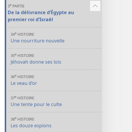
de
e
3
PARTIE
contenu
Voir
De la délivrance d’Égypte au
plus
premier roi d’Israël
de
contenu
e
34
HISTOIRE
Une nourriture nouvelle
e
35
HISTOIRE
Jéhovah donne ses lois
e
36
HISTOIRE
Le veau d’or
e
37
HISTOIRE
Une tente pour le culte
e
38
HISTOIRE
Les douze espions