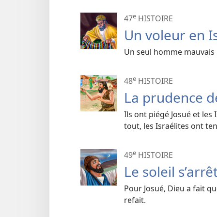
e
47
HISTOIRE
Un voleur en I
Un seul homme mauvais pe
e
48
HISTOIRE
La prudence d
Ils ont piégé Josué et le
tout, les Israélites ont t
e
49
HISTOIRE
Le soleil s’arrê
Pour Josué, Dieu a fait que
refait.