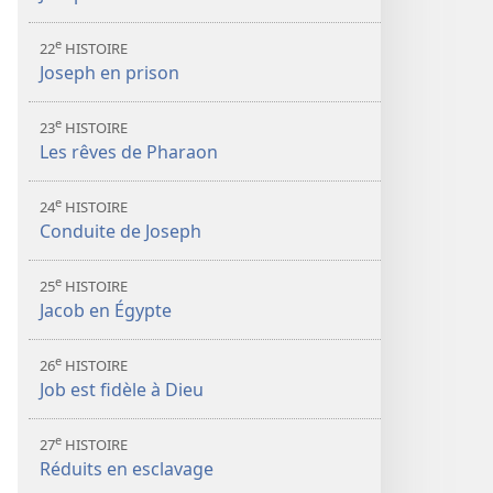
e
22
HISTOIRE
Joseph en prison
e
23
HISTOIRE
Les rêves de Pharaon
e
24
HISTOIRE
Conduite de Joseph
e
25
HISTOIRE
Jacob en Égypte
e
26
HISTOIRE
Job est fidèle à Dieu
e
27
HISTOIRE
Réduits en esclavage