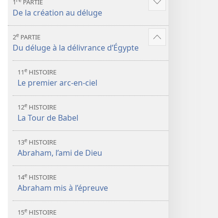
1
PARTIE
Voir
De la création au déluge
plus
de
e
2
PARTIE
contenu
Voir
Du déluge à la délivrance d’Égypte
plus
de
e
11
HISTOIRE
contenu
Le premier arc-en-ciel
e
12
HISTOIRE
La Tour de Babel
e
13
HISTOIRE
Abraham, l’ami de Dieu
e
14
HISTOIRE
Abraham mis à l’épreuve
e
15
HISTOIRE