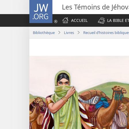
JW.ORG
Les Témoins de Jého
ACCUEIL
LA BIBLE E
Bibliothèque
Livres
Recueil d’histoires biblique