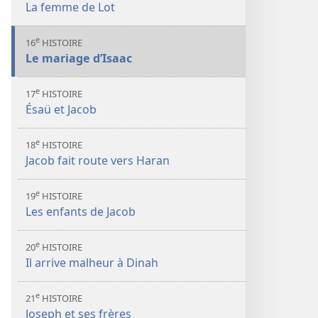
La femme de Lot
e
16
HISTOIRE
Le mariage d’Isaac
e
17
HISTOIRE
Ésaü et Jacob
e
18
HISTOIRE
Jacob fait route vers Haran
e
19
HISTOIRE
Les enfants de Jacob
e
20
HISTOIRE
Il arrive malheur à Dinah
e
21
HISTOIRE
Joseph et ses frères