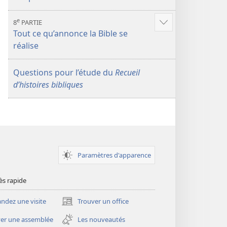
de
contenu
e
8
PARTIE
Voir
Tout ce qu’annonce la Bible se
plus
réalise
de
contenu
Questions pour l’étude du
Recueil
d’histoires bibliques
Paramètres d'apparence
ès rapide
dez une visite
Trouver un office
(ouvre
une
er une assemblée
Les nouveautés
nouvelle