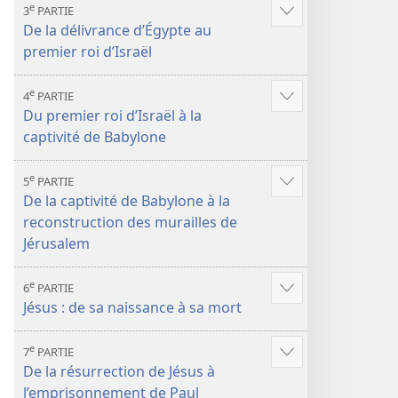
e
3
PARTIE
Voir
De la délivrance d’Égypte au
plus
premier roi d’Israël
de
contenu
e
4
PARTIE
Voir
Du premier roi d’Israël à la
plus
captivité de Babylone
de
contenu
e
5
PARTIE
Voir
De la captivité de Babylone à la
plus
reconstruction des murailles de
de
Jérusalem
contenu
e
6
PARTIE
Voir
Jésus : de sa naissance à sa mort
plus
de
e
7
PARTIE
contenu
Voir
De la résurrection de Jésus à
plus
l’emprisonnement de Paul