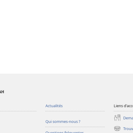
AH
Actualités
Liens d'acc
Deman
Qui sommes-nous ?
Trouv
(ouvre
Questions fréquentes