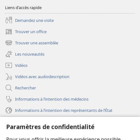
Liens d'accès rapide
Demandez une visite
Trouver un office
(ouvre
une
Trouver une assemblée
(ouvre
nouvelle
une
fenêtre)
Les nouveautés
nouvelle
fenêtre)
Vidéos
Vidéos avec audiodescription
Rechercher
Informations à l’intention des médecins
Informations à l’intention des représentants de l’État
Aide
Paramètres de confidentialité
Dons
Pour vous offrir la meilleure expérience possible,
(ouvre