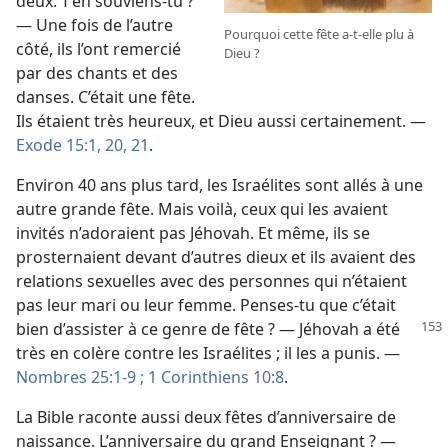
deux. T’en souviens-​tu ?
— Une fois de l’autre
Pourquoi cette fête a-​t-​elle plu à
côté, ils l’ont remercié
Dieu ?
par des chants et des
danses. C’était une fête.
Ils étaient très heureux, et Dieu aussi certainement. —
Exode 15:1,
20, 21
.
Environ 40 ans plus tard, les Israélites sont allés à une
autre grande fête. Mais voilà, ceux qui les avaient
invités n’adoraient pas Jéhovah. Et même, ils se
prosternaient devant d’autres dieux et ils avaient des
relations sexuelles avec des personnes qui n’étaient
pas leur mari ou leur femme. Penses-​tu que c’était
bien d’assister
à ce genre de fête ? — Jéhovah a été
très en colère contre les Israélites ; il les a punis. —
Nombres 25:1-9 ;
1 Corinthiens 10:8
.
La Bible raconte aussi deux fêtes d’anniversaire de
naissance. L’anniversaire du grand Enseignant ? —