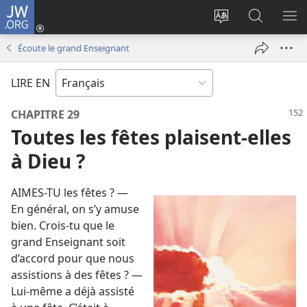
JW.ORG
Se
connecter
Changer
Recherch
AF
(ouvre
la
sur
LE
Écoute le grand Enseignant
une
langue
JW.ORG
ME
nouvelle
du
LIRE EN
fenêtre)
site
CHAPITRE 29
Toutes les fêtes plaisent-elles
à Dieu ?
AIMES-​TU les fêtes ? —
En général, on s’y amuse
bien. Crois-​tu que le
grand Enseignant soit
d’accord pour que nous
assistions à des fêtes ? —
Lui-​même a déjà assisté