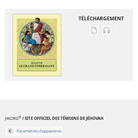
TÉLÉCHARGEMENT
Options
Options
de
de
téléchargement
téléchargem
des
des
publications
enregistreme
numériques
audio
Écoute
Écoute
le
le
grand
grand
Enseignant
Enseignant
®
JW.ORG
/ SITE OFFICIEL DES TÉMOINS DE JÉHOVAH
Paramètres d'apparence