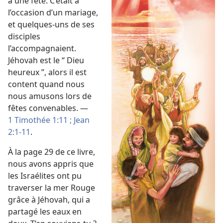
à une fête. C’était à
l’occasion d’un mariage,
et quelques-uns de ses
disciples
l’accompagnaient.
Jéhovah est le “ Dieu
heureux ”, alors il est
content quand nous
nous amusons lors de
fêtes convenables. —
1 Timothée 1:11 ;
Jean
2:1-11
.
À la page 29 de ce livre,
nous avons appris que
les Israélites ont pu
traverser la mer Rouge
grâce à Jéhovah, qui a
partagé les eaux en