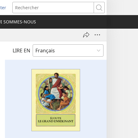
ter
e
Rechercher
I SOMMES-NOUS
lle
re)
LIRE EN