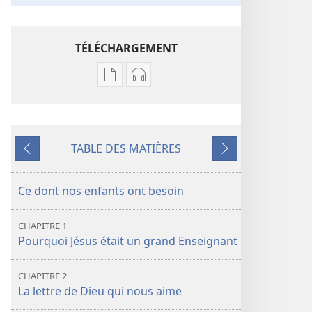
TÉLÉCHARGEMENT
Options
Options
de
de
téléchargement
téléchargement
des
des
TABLE DES MATIÈRES
publications
enregistrements
Précédent
Suivant
numériques
audio
Écoute
Écoute
Ce dont nos enfants ont besoin
le
le
grand
grand
CHAPITRE 1
Enseignant
Enseignant
Pourquoi Jésus était un grand Enseignant
CHAPITRE 2
La lettre de Dieu qui nous aime