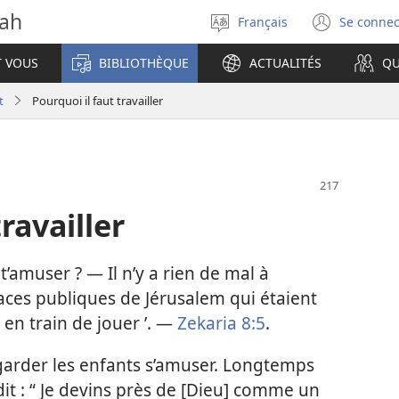
vah
Français
Se connec
Sélectionner
(ouvr
la
une
T VOUS
BIBLIOTHÈQUE
ACTUALITÉS
QU
langue
nouve
fenêt
t
Pourquoi il faut travailler
ravailler
 t’amuser ? — Il n’y a rien de mal à
places publiques de Jérusalem qui étaient
 en train de jouer ’. —
Zekaria 8:5
.
garder les enfants s’amuser. Longtemps
a dit : “ Je devins près de [Dieu] comme un