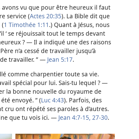
s avons vu que pour être heureux il faut
e service (
Actes 20:35
). La Bible dit que
 (
1 Timothée 1:11
.) Quant à Jésus, nous
l ‘ se réjouissait tout le temps devant
t heureux ? — Il a indiqué une des raisons
 Père n’a cessé de travailler jusqu’à
de travailler. ” —
Jean 5:17
.
aillé comme charpentier toute sa vie.
ail spécial pour lui. Sais-​tu lequel ? —
ncer la bonne nouvelle du royaume de
 été envoyé. ” (
Luc 4:43
). Parfois, des
ont cru ont répété ses paroles à d’autres.
ine que tu vois ici. —
Jean 4:7-15,
27-30
.