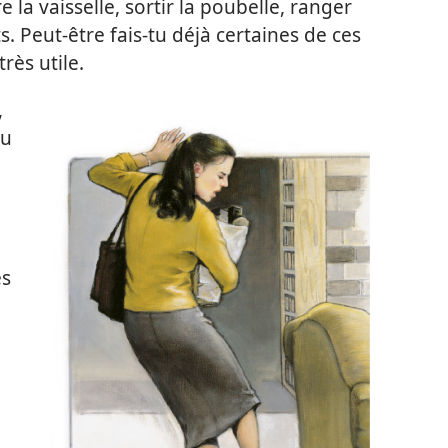
e la vaisselle, sortir la poubelle, ranger
 Peut-être fais-​tu déjà certaines de ces
rès utile.
,
tu
es
e