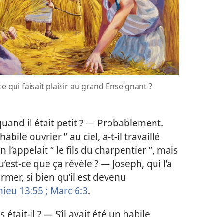
​ce qui faisait plaisir au grand Enseignant ?
quand il était petit ? — Probablement.
abile ouvrier ” au ciel, a-​t-​il travaillé
n l’appelait “ le fils du charpentier ”, mais
’est-​ce que ça révèle ? — Joseph, qui l’a
rmer, si bien qu’il est devenu
ieu 13:55 ;
Marc 6:3
.
tait-​il ? — S’il avait été un habile