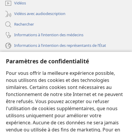
fenêtre)
Vidéos
Vidéos avec audiodescription
Rechercher
Informations à l’intention des médecins
Informations à l’intention des représentants de l’État
Aide
Paramètres de confidentialité
Dons
Pour vous offrir la meilleure expérience possible,
(ouvre
une
nous utilisons des cookies et des technologies
nouvelle
similaires. Certains cookies sont nécessaires au
Bibliothèque en ligne
(ouvre
fenêtre)
fonctionnement de notre site Internet et ne peuvent
une
®
JW Hub
être refusés. Vous pouvez accepter ou refuser
nouvelle
(ouvre
fenêtre)
l'utilisation de cookies supplémentaires, que nous
une
®
JW Library
nouvelle
utilisons uniquement pour améliorer votre
fenêtre)
expérience. Aucune de ces données ne sera jamais
Watchtower Library
vendue ou utilisée à des fins de marketing. Pour en