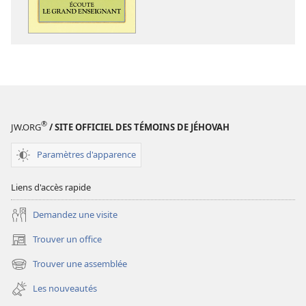
publications
enregistreme
numériques
audio
Écoute
Écoute
le
le
grand
grand
Enseignant
Enseignant
®
JW.ORG
/ SITE OFFICIEL DES TÉMOINS DE JÉHOVAH
Paramètres d'apparence
Liens d'accès rapide
Demandez une visite
Trouver un office
(ouvre
une
Trouver une assemblée
(ouvre
nouvelle
une
fenêtre)
Les nouveautés
nouvelle