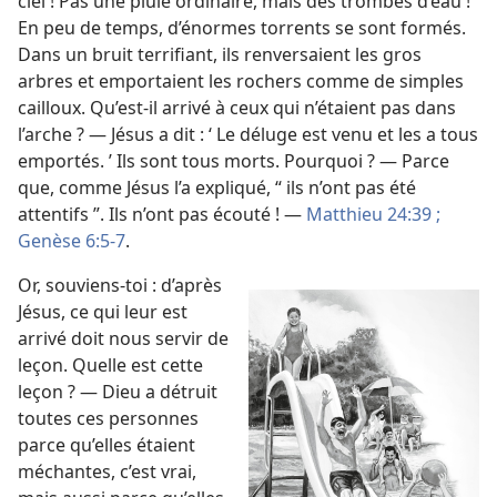
ciel ! Pas une pluie ordinaire, mais des trombes d’eau !
En peu de temps, d’énormes torrents se sont formés.
Dans un bruit terrifiant, ils renversaient les gros
arbres et emportaient les rochers comme de simples
cailloux. Qu’est-​il arrivé à ceux qui n’étaient pas dans
l’arche ? — Jésus a dit : ‘ Le déluge est venu et les a tous
emportés. ’ Ils sont tous morts. Pourquoi ? — Parce
que, comme Jésus l’a expliqué, “ ils n’ont pas été
attentifs ”. Ils n’ont pas écouté ! —
Matthieu 24:39 ;
Genèse 6:5-7
.
Or, souviens-​toi : d’après
Jésus, ce qui leur est
arrivé doit nous servir de
leçon. Quelle est cette
leçon ? — Dieu a détruit
toutes ces personnes
parce qu’elles étaient
méchantes, c’est vrai,