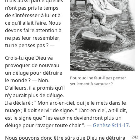
mais aussi parce qu’elles
n’ont pas pris le temps
de s’intéresser à lui et à
ce qu’il allait faire. Nous
devons faire attention à
ne pas leur ressembler,
tu ne penses pas ? —
Crois-​tu que Dieu va
provoquer de nouveau
un déluge pour détruire
Pourquoi ne faut-​il pas penser
le monde ? — Non.
seulement à s’amuser ?
D’ailleurs, il a promis qu’il
n’y aurait plus de déluge.
Il a déclaré : “ Mon arc-en-ciel, oui je le mets dans le
nuage ; il doit servir de signe. ” L’arc-en-ciel, a-​t-​il dit,
est le signe que “ les eaux ne deviendront plus un
déluge pour ravager toute chair ”. —
Genèse 9:11-17
.
Nous pouvons donc être sûrs que Dieu ne détruira