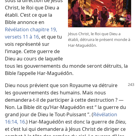
sous la direction de Jésus
Christ, le Roi que Dieu a
établi. C’est ce que la
Bible annonce en
Révélation chapitre 19,
Jésus Christ, le Roi que Dieu a
versets 11 à 16
, et que tu
établi, détruira le présent monde à
vois représenté sur
Har-Maguédôn.
l’image. Cette guerre de
Dieu au cours de laquelle
tous les gouvernements du monde seront détruits, la
Bible l’appelle Har-Maguédôn.
Dieu nous prévient que son Royaume va détruire
les gouvernements des humains. Mais nous
demandera-​t-​il de participer à cette destruction ? —
Non. La Bible dit qu’Har-Maguédôn est “ la guerre du
grand jour de Dieu le Tout-Puissant ”. (
Révélation
16:14,
16
.) Har-Maguédôn est donc la guerre de
Dieu
,
et c’est lui qui demandera à Jésus Christ de diriger ce