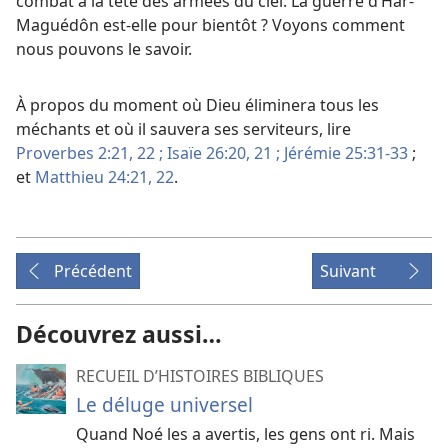
combat à la tête des armées du ciel. La guerre d’Har-
Maguédôn est-​elle pour bientôt ? Voyons comment
nous pouvons le savoir.
À propos du moment où Dieu éliminera tous les
méchants et où il sauvera ses serviteurs, lire
Proverbes 2:21, 22 ;
Isaïe 26:20, 21 ;
Jérémie 25:31-33
;
et
Matthieu 24:21, 22
.
Précédent
Suivant
Découvrez aussi…
RECUEIL D’HISTOIRES BIBLIQUES
Le déluge universel
Quand Noé les a avertis, les gens ont ri. Mais