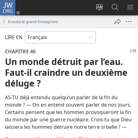
JW.ORG
Se
connecter
Changer
Recherch
AF
(ouvre
la
sur
LE
Écoute le grand Enseignant
une
langue
JW.ORG
ME
nouvelle
du
LIRE EN
fenêtre)
site
CHAPITRE 46
Un monde détruit par l’eau.
Faut-il craindre un deuxième
déluge ?
AS-​TU déjà entendu quelqu’un parler de la fin du
monde ? — On en entend souvent parler de nos jours.
Certains pensent que les hommes provoqueront la fin
du monde par une guerre nucléaire. Crois-tu que Dieu
laissera les hommes détruire notre terre si belle ? —