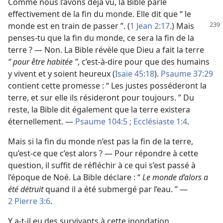
Comme nous l’avons déjà vu, la Bible parle
effectivement de la fin du monde. Elle dit que “ le
monde est
en train de passer ”. (
1 Jean 2:17
.) Mais
penses-​tu que la fin du monde, ce sera la fin de la
terre ? — Non. La Bible révèle que Dieu a fait la terre
“ pour être habitée ”
, c’est-à-dire pour que des humains
y vivent et y soient heureux (
Isaïe 45:18
).
Psaume 37:29
contient cette promesse : “ Les justes posséderont la
terre, et sur elle ils résideront pour toujours. ” Du
reste, la Bible dit également que la terre existera
éternellement. —
Psaume 104:5 ;
Ecclésiaste 1:4
.
Mais si la fin du monde n’est pas la fin de la terre,
qu’est-​ce que c’est alors ? — Pour répondre à cette
question, il suffit de réfléchir à ce qui s’est passé à
l’époque de Noé. La Bible déclare : “
Le monde d’alors a
été détruit
quand il a été submergé par l’eau. ” —
2 Pierre 3:6
.
Y a-​t-​il eu des survivants à cette inondation