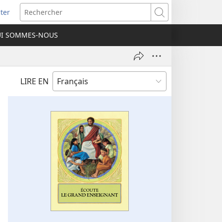
ter
e
Rechercher
I SOMMES-NOUS
lle
re)
LIRE EN