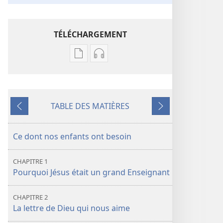
TÉLÉCHARGEMENT
Options
Options
de
de
téléchargement
téléchargement
des
des
TABLE DES MATIÈRES
publications
enregistrements
Précédent
Suivant
numériques
audio
Écoute
Écoute
Ce dont nos enfants ont besoin
le
le
grand
grand
CHAPITRE 1
Enseignant
Enseignant
Pourquoi Jésus était un grand Enseignant
CHAPITRE 2
La lettre de Dieu qui nous aime