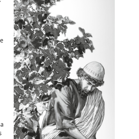
re
la
s