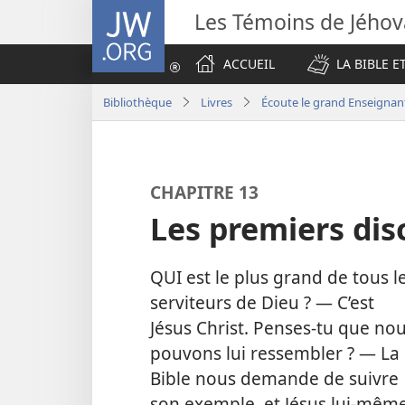
JW.ORG
Les Témoins de Jého
ACCUEIL
LA BIBLE E
Bibliothèque
Livres
Écoute le grand Enseignan
CHAPITRE 13
Les premiers disc
QUI est le plus grand de tous l
serviteurs de Dieu ? — C’est
Jésus Christ. Penses-​tu que no
pouvons lui ressembler ? — La
Bible nous demande de suivre
son exemple, et Jésus lui-​mêm