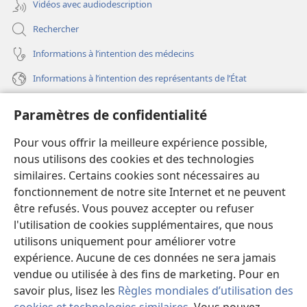
Vidéos avec audiodescription
Rechercher
Informations à l’intention des médecins
Informations à l’intention des représentants de l’État
Aide
Paramètres de confidentialité
Dons
Pour vous offrir la meilleure expérience possible,
(ouvre
une
nous utilisons des cookies et des technologies
nouvelle
similaires. Certains cookies sont nécessaires au
Bibliothèque en ligne
(ouvre
fenêtre)
fonctionnement de notre site Internet et ne peuvent
une
®
JW Hub
être refusés. Vous pouvez accepter ou refuser
nouvelle
(ouvre
fenêtre)
l'utilisation de cookies supplémentaires, que nous
une
®
JW Library
nouvelle
utilisons uniquement pour améliorer votre
fenêtre)
expérience. Aucune de ces données ne sera jamais
Watchtower Library
vendue ou utilisée à des fins de marketing. Pour en
savoir plus, lisez les
Règles mondiales d’utilisation des