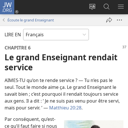
JW.ORG
Se
connecter
Changer
Recherch
AF
(ouvre
la
sur
LE
Écoute le grand Enseignant
une
langue
JW.ORG
ME
nouvelle
du
LIRE EN
fenêtre)
site
CHAPITRE 6
Le grand Enseignant rendait
service
AIMES-​TU qu’on te rende service ? — Tu n’es pas le
seul. Tout le monde aime ça. Le grand Enseignant le
savait bien ; c’est pourquoi il rendait toujours service
aux gens. Il a dit : ‘ Je ne suis pas venu pour être servi,
mais pour servir. ’ —
Matthieu 20:28
.
Par conséquent, qu’est-​
ce qu’il faut faire si nous