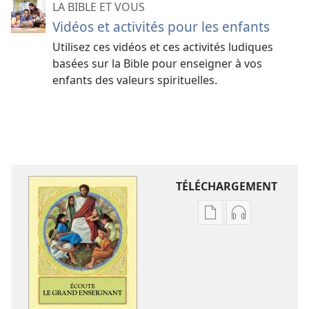
LA BIBLE ET VOUS
Vidéos et activités pour les enfants
Utilisez ces vidéos et ces activités ludiques
basées sur la Bible pour enseigner à vos
enfants des valeurs spirituelles.
TÉLÉCHARGEMENT
Options
Options
de
de
téléchargement
téléchargem
des
des
publications
enregistreme
numériques
audio