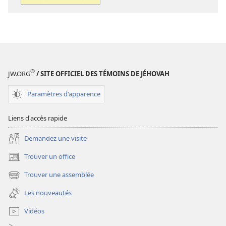
Écoute
Écoute
le
le
grand
grand
Enseignant
Enseignant
®
JW.ORG
/ SITE OFFICIEL DES TÉMOINS DE JÉHOVAH
Paramètres d'apparence
Liens d'accès rapide
Demandez une visite
Trouver un office
(ouvre
une
Trouver une assemblée
(ouvre
nouvelle
une
fenêtre)
Les nouveautés
nouvelle
fenêtre)
Vidéos