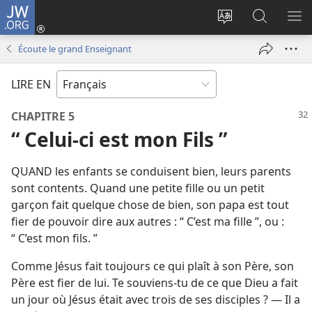
JW.ORG
Se
connecter
Changer
Recherch
AF
(ouvre
la
sur
LE
Écoute le grand Enseignant
une
langue
JW.ORG
ME
nouvelle
du
LIRE EN
fenêtre)
site
CHAPITRE 5
“ Celui-ci est mon Fils ”
QUAND les enfants se conduisent bien, leurs parents
sont contents. Quand une petite fille ou un petit
garçon fait quelque chose de bien, son papa est tout
fier de pouvoir dire aux autres : “ C’est ma fille ”, ou :
“ C’est mon fils. ”
Comme Jésus fait toujours ce qui plaît à son Père, son
Père est fier de lui. Te souviens-​tu de ce que Dieu a fait
un jour où Jésus était avec trois de ses disciples ? — Il a