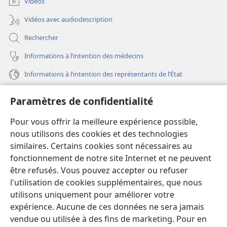
Vidéos
Vidéos avec audiodescription
Rechercher
Informations à l’intention des médecins
Informations à l’intention des représentants de l’État
Aide
Paramètres de confidentialité
Dons
Pour vous offrir la meilleure expérience possible,
(ouvre
une
nous utilisons des cookies et des technologies
nouvelle
similaires. Certains cookies sont nécessaires au
Bibliothèque en ligne
(ouvre
fenêtre)
fonctionnement de notre site Internet et ne peuvent
une
®
JW Hub
être refusés. Vous pouvez accepter ou refuser
nouvelle
(ouvre
fenêtre)
l'utilisation de cookies supplémentaires, que nous
une
®
JW Library
nouvelle
utilisons uniquement pour améliorer votre
fenêtre)
expérience. Aucune de ces données ne sera jamais
Watchtower Library
vendue ou utilisée à des fins de marketing. Pour en