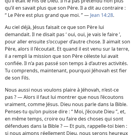
qu’il était le Fils de Dieu. Il n’a pas prétendu non plus
qu’il en savait plus que son Père. Il a dit au contraire :
“ Le Père est plus grand que moi. ” —
Jean 14:28
.
Au ciel déjà, Jésus faisait ce que son Père lui
demandait. Il ne disait pas ‘ oui, oui, je vais le faire ’,
pour aller ensuite s’occuper d’autre chose. Il aimait son
Père, alors il l’écoutait. Et quand il est venu sur la terre,
il a rempli la mission que son Père céleste lui avait
confiée. Il n’a pas passé son temps à d’autres activités.
Tu comprends, maintenant, pourquoi Jéhovah est fier
de son Fils.
Nous aussi nous voulons plaire à Jéhovah, n’est-​ce
pas ? — Alors il faut lui montrer que nous l’écoutons
vraiment, comme Jésus. Dieu nous parle dans la Bible.
Penses-​tu qu’on puisse dire : “ Moi, j’écoute Dieu ”, et,
en même temps, croire ou faire des choses qui sont
défendues dans la Bible ? — Et puis, rappelle-​toi bien :
si nous aimons réellement Dieu, nous serons heureux