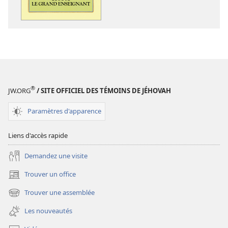
numériques
audio
Écoute
Écoute
le
le
grand
grand
Enseignant
Enseignant
®
JW.ORG
/ SITE OFFICIEL DES TÉMOINS DE JÉHOVAH
Paramètres d'apparence
Liens d'accès rapide
Demandez une visite
Trouver un office
(ouvre
une
Trouver une assemblée
(ouvre
nouvelle
une
fenêtre)
Les nouveautés
nouvelle
fenêtre)