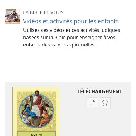
LA BIBLE ET VOUS
Vidéos et activités pour les enfants
Utilisez ces vidéos et ces activités ludiques
basées sur la Bible pour enseigner à vos
enfants des valeurs spirituelles.
TÉLÉCHARGEMENT
Options
Options
de
de
téléchargement
téléchargem
des
des
publications
enregistreme