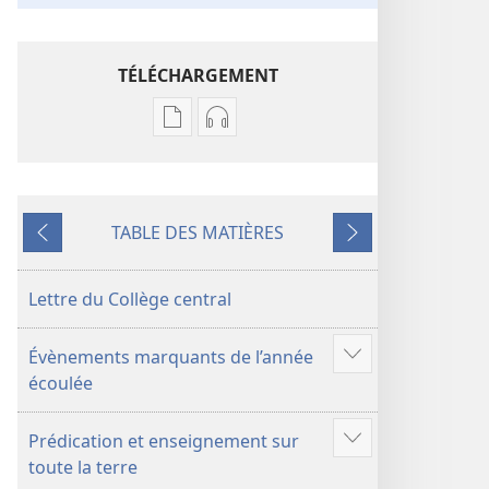
TÉLÉCHARGEMENT
Options
Options
de
de
téléchargement
téléchargement
des
des
TABLE DES MATIÈRES
publications
enregistrements
Précédent
Suivant
numériques
audio
Annuaire 2017
Annuaire 2017
Lettre du Collège central
des
des
Témoins
Témoins
Évènements marquants de l’année
de
de
Voir
écoulée
Jéhovah
Jéhovah
plus
de
Prédication et enseignement sur
contenu
Voir
toute la terre
plus