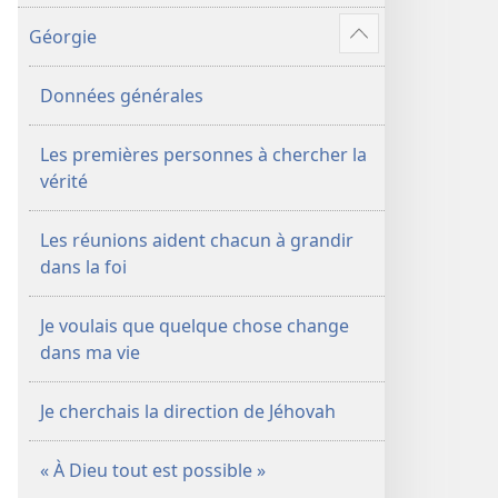
de
Géorgie
contenu
Voir
plus
Données générales
de
contenu
Les premières personnes à chercher la
vérité
Les réunions aident chacun à grandir
dans la foi
Je voulais que quelque chose change
dans ma vie
Je cherchais la direction de Jéhovah
« À Dieu tout est possible »