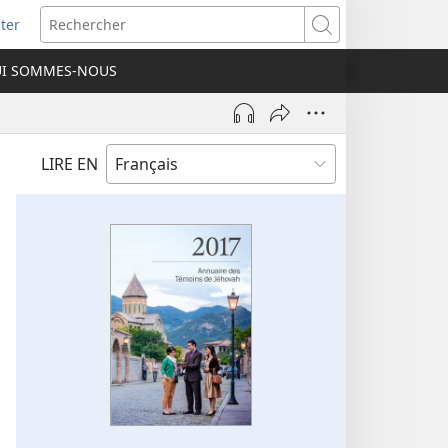
ter
e
Rechercher
I SOMMES-NOUS
lle
re)
LIRE EN