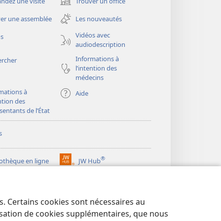
dez une visite
Trouver un office
(ouvre
une
er une assemblée
Les nouveautés
nouvelle
fenêtre)
Vidéos avec
os
audiodescription
Informations à
ercher
l’intention des
médecins
mations à
Aide
ention des
sentants de l’État
s
®
iothèque en ligne
JW Hub
(ouvre
une
®
ibrary
Watchtower Library
nouvelle
fenêtre)
es. Certains cookies sont nécessaires au
lisation de cookies supplémentaires, que nous