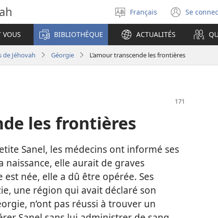
vah
Français
Se connec
Sélectionner
(ouvr
la
une
T VOUS
BIBLIOTHÈQUE
ACTUALITÉS
QU
langue
nouve
fenêt
s de Jéhovah
Géorgie
L’amour transcende les frontières
de les frontières
etite Sanel, les médecins ont informé ses
la naissance, elle aurait de graves
 est née, elle a dû être opérée. Ses
ie, une région qui avait déclaré son
orgie, n’ont pas réussi à trouver un
érer Sanel sans lui administrer de sang.