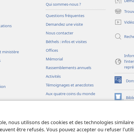
Deman
Qui sommes-nous ?
Trouv
(ouvre
Questions fréquentes
une
Vidé
Demandez une visite
nouvelle
tations
fenêtre)
Nous contacter
Rech
Béthels : infos et visites
Offices
t ministère
Infor
Mémorial
s
l’int
repré
Rassemblements annuels
Activités
Don
(ouvre
Témoignages et anecdotes
sion
une
Aux quatre coins du monde
nouvelle
Bibl
(ouvre
fenêtre)
une
JW L
nouvelle
ons théâtrales
fenêtre)
io)
ble, nous utilisons des cookies et des technologies similair
liques théâtrales
euvent être refusés. Vous pouvez accepter ou refuser l'uti