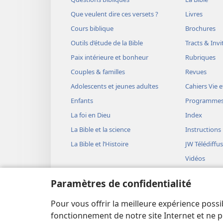
Que veulent dire ces versets ?
Livres
Cours biblique
Brochures
Outils d’étude de la Bible
Tracts & Invi
Paix intérieure et bonheur
Rubriques
Couples & familles
Revues
Adolescents et jeunes adultes
Cahiers Vie e
Enfants
Programme
La foi en Dieu
Index
La Bible et la science
Instructions
La Bible et l’Histoire
JW Télédiffu
Vidéos
Musique
Paramètres de confidentialité
Représentati
(version aud
Pour vous offrir la meilleure expérience possi
Lectures bib
fonctionnement de notre site Internet et ne p