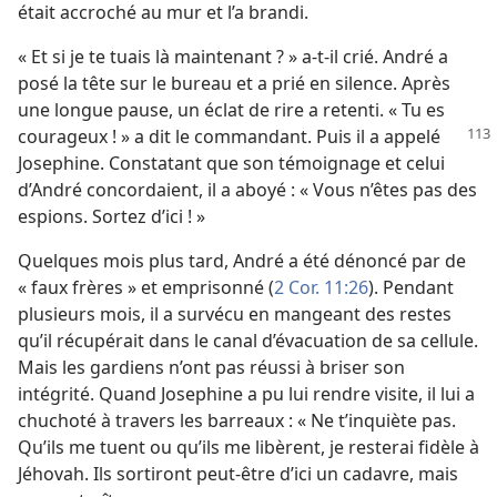
était accroché au mur et l’a brandi.
« Et si je te tuais là maintenant ? » a-​t-​il crié. André a
posé la tête sur le bureau et a prié en silence. Après
une longue pause, un éclat de rire a retenti. « Tu es
courageux ! »
a dit le commandant. Puis il a appelé
Josephine. Constatant que son témoignage et celui
d’André concordaient, il a aboyé : « Vous n’êtes pas des
espions. Sortez d’ici ! »
Quelques mois plus tard, André a été dénoncé par de
« faux frères » et emprisonné (
2 Cor. 11:26
). Pendant
plusieurs mois, il a survécu en mangeant des restes
qu’il récupérait dans le canal d’évacuation de sa cellule.
Mais les gardiens n’ont pas réussi à briser son
intégrité. Quand Josephine a pu lui rendre visite, il lui a
chuchoté à travers les barreaux : « Ne t’inquiète pas.
Qu’ils me tuent ou qu’ils me libèrent, je resterai fidèle à
Jéhovah. Ils sortiront peut-être d’ici un cadavre, mais