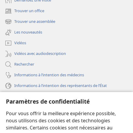
Demandez une visite
Trouver un office
(ouvre
une
Trouver une assemblée
(ouvre
nouvelle
une
fenêtre)
Les nouveautés
nouvelle
fenêtre)
Vidéos
Vidéos avec audiodescription
Rechercher
Informations à l’intention des médecins
Informations à l’intention des représentants de l’État
Aide
Paramètres de confidentialité
Dons
Pour vous offrir la meilleure expérience possible,
(ouvre
une
nous utilisons des cookies et des technologies
nouvelle
similaires. Certains cookies sont nécessaires au
Bibliothèque en ligne
(ouvre
fenêtre)