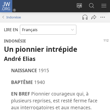
JW.ORG
Se
connecter
Changer
Recherch
AF
(ouvre
la
sur
LE
Indonésie
une
langue
JW.ORG
ME
nouvelle
du
LIRE EN
fenêtre)
site
INDONÉSIE
Un pionnier intrépide
André Elias
NAISSANCE
1915
BAPTÊME
1940
EN BREF
Pionnier courageux qui, à
plusieurs reprises, est resté ferme face
aux interrogatoires et aux menaces.