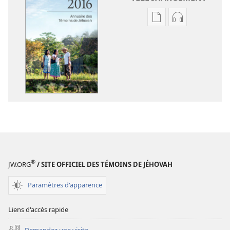
Options
Options
de
de
téléchargement
téléchargem
des
des
publications
enregistreme
numériques
audio
Annuaire 2016
Annuaire 201
des
des
Témoins
Témoins
de
de
Jéhovah
Jéhovah
®
JW.ORG
/ SITE OFFICIEL DES TÉMOINS DE JÉHOVAH
Paramètres d'apparence
Liens d'accès rapide