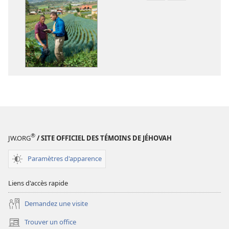
de
de
téléchargement
téléchargem
des
des
publications
enregistreme
numériques
audio
Annuaire 2015
Annuaire 201
des
des
Témoins
Témoins
de
de
Jéhovah
Jéhovah
®
JW.ORG
/ SITE OFFICIEL DES TÉMOINS DE JÉHOVAH
Paramètres d'apparence
Liens d'accès rapide
Demandez une visite
Trouver un office
(ouvre