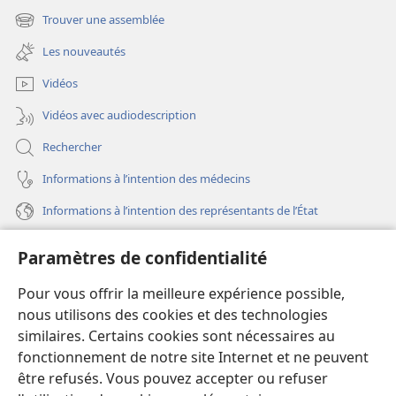
une
Trouver une assemblée
(ouvre
nouvelle
une
fenêtre)
Les nouveautés
nouvelle
fenêtre)
Vidéos
Vidéos avec audiodescription
Rechercher
Informations à l’intention des médecins
Informations à l’intention des représentants de l’État
Aide
Paramètres de confidentialité
Dons
Pour vous offrir la meilleure expérience possible,
(ouvre
une
nous utilisons des cookies et des technologies
nouvelle
similaires. Certains cookies sont nécessaires au
Bibliothèque en ligne
(ouvre
fenêtre)
fonctionnement de notre site Internet et ne peuvent
une
®
JW Hub
être refusés. Vous pouvez accepter ou refuser
nouvelle
(ouvre
fenêtre)