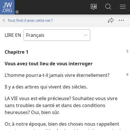
JW.ORG
Se
connecter
Changer
Recherch
AF
(ouvre
la
sur
LE
Tout finit-il avec cette vie ?
une
langue
JW.ORG
ME
nouvelle
du
LIRE EN
fenêtre)
site
Chapitre 1
Vous avez tout lieu de vous interroger
L’homme pourra-​t-​il jamais vivre éternellement?
Il y a des arbres qui vivent des siècles.
LA VIE vous est-​elle précieuse? Souhaitez-​vous vivre
sans troubles de santé et dans des conditions
heureuses? Oui, bien sûr.
Or, à notre époque, bien des choses nous rappellent