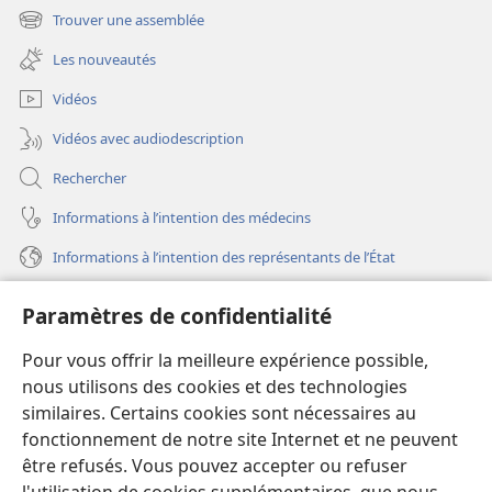
une
Trouver une assemblée
(ouvre
nouvelle
une
fenêtre)
Les nouveautés
nouvelle
fenêtre)
Vidéos
Vidéos avec audiodescription
Rechercher
Informations à l’intention des médecins
Informations à l’intention des représentants de l’État
Aide
Paramètres de confidentialité
Dons
Pour vous offrir la meilleure expérience possible,
(ouvre
une
nous utilisons des cookies et des technologies
nouvelle
similaires. Certains cookies sont nécessaires au
Bibliothèque en ligne
(ouvre
fenêtre)
fonctionnement de notre site Internet et ne peuvent
une
®
JW Hub
être refusés. Vous pouvez accepter ou refuser
nouvelle
(ouvre
fenêtre)