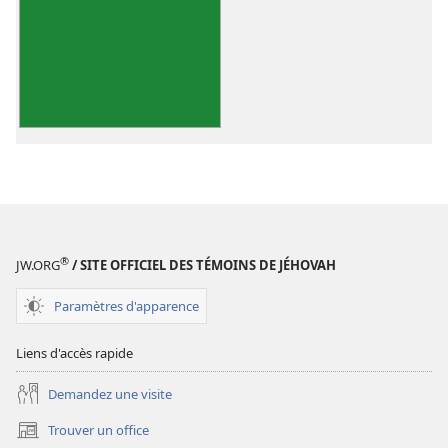
de
téléchargement
des
publications
numériques
Tout
finit-
il
avec
cette
vie ?
®
JW.ORG
/ SITE OFFICIEL DES TÉMOINS DE JÉHOVAH
Paramètres d'apparence
Liens d'accès rapide
Demandez une visite
Trouver un office
(ouvre