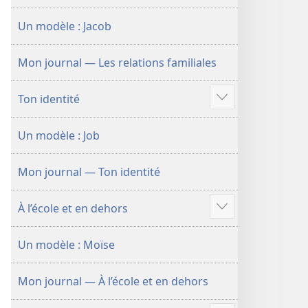
plus
Un modèle : Jacob
de
contenu
Mon journal — Les relations familiales
Ton identité
Voir
plus
Un modèle : Job
de
contenu
Mon journal — Ton identité
À l’école et en dehors
Voir
plus
Un modèle : Moïse
de
contenu
Mon journal — À l’école et en dehors