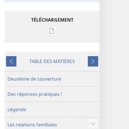
TÉLÉCHARGEMENT
Options
de
téléchargement
des
TABLE DES MATIÈRES
publications
Précédent
Suivant
numériques
Les
Deuxième de couverture
jeunes
s’interrogent.
Des réponses pratiques !
Réponses
pratiques
Légende
(volume 1)
Les relations familiales
Voir