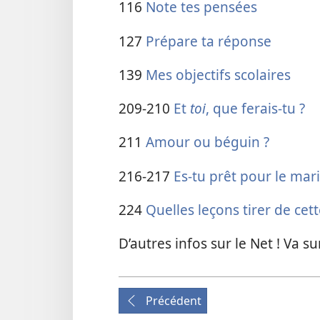
116
Note tes pensées
127
Prépare ta réponse
139
Mes objectifs scolaires
209-210
Et
toi
, que ferais-​tu ?
211
Amour ou béguin ?
216-217
Es-​tu prêt pour le mar
224
Quelles leçons tirer de cet
D’autres infos sur le Net ! Va 
Précédent