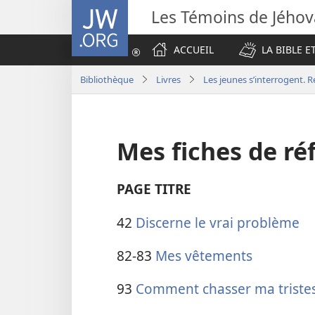
JW.ORG
Les Témoins de Jého
ACCUEIL
LA BIBLE E
Bibliothèque
Livres
Les jeunes s’interrogent. 
Mes fiches de ré
PAGE
TITRE
42
Discerne le vrai problème
82-83
Mes vêtements
93
Comment chasser ma triste