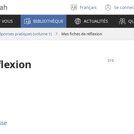
vah
Français
Se connec
Sélectionner
(ouvr
la
une
T VOUS
BIBLIOTHÈQUE
ACTUALITÉS
QU
langue
nouve
fenêt
Réponses pratiques (volume 1)
Mes fiches de réflexion
flexion
sse