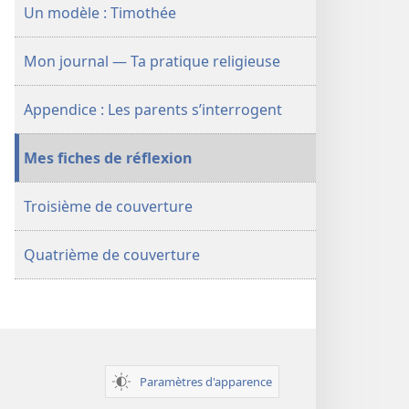
Un modèle : Timothée
de
contenu
Mon journal — Ta pratique religieuse
Appendice : Les parents s’interrogent
Mes fiches de réflexion
Troisième de couverture
Quatrième de couverture
Paramètres d'apparence