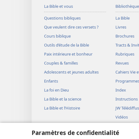
La Bible et vous
Bibliothèque
Questions bibliques
La Bible
Que veulent dire ces versets ?
Livres
Cours biblique
Brochures
Outils d’étude de la Bible
Tracts & Invi
Paix intérieure et bonheur
Rubriques
Couples & familles
Revues
Adolescents et jeunes adultes
Cahiers Vie e
Enfants
Programme
La foi en Dieu
Index
La Bible et la science
Instructions
La Bible et l’Histoire
JW Télédiffu
Vidéos
Musique
Paramètres de confidentialité
Représentati