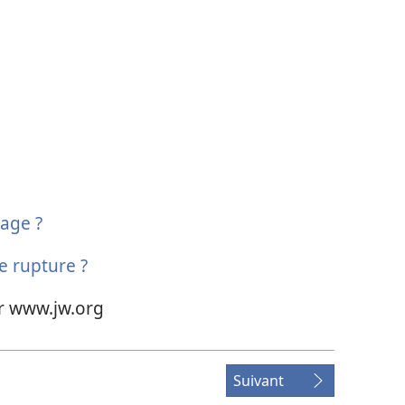
iage ?
te rupture ?
sur www.jw.org
Suivant