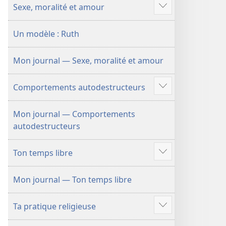
Sexe, moralité et amour
Voir
plus
Un modèle : Ruth
de
contenu
Mon journal — Sexe, moralité et amour
Comportements autodestructeurs
Voir
plus
Mon journal — Comportements
de
autodestructeurs
contenu
Ton temps libre
Voir
plus
Mon journal — Ton temps libre
de
contenu
Ta pratique religieuse
Voir
plus