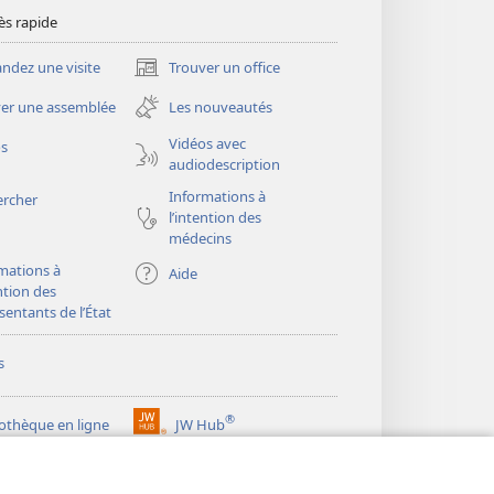
ès rapide
dez une visite
Trouver un office
(ouvre
une
er une assemblée
Les nouveautés
nouvelle
fenêtre)
Vidéos avec
os
audiodescription
Informations à
ercher
l’intention des
médecins
mations à
Aide
ention des
sentants de l’État
s
®
iothèque en ligne
JW Hub
(ouvre
une
®
ibrary
Watchtower Library
nouvelle