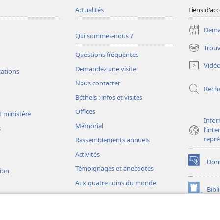
Actualités
Liens d'acc
Deman
Qui sommes-nous ?
Trouv
(ouvre
Questions fréquentes
une
Vidé
Demandez une visite
nouvelle
tations
fenêtre)
Nous contacter
Rech
Béthels : infos et visites
Offices
t ministère
Infor
Mémorial
s
l’int
repré
Rassemblements annuels
Activités
Don
(ouvre
Témoignages et anecdotes
sion
une
Aux quatre coins du monde
nouvelle
Bibl
(ouvre
fenêtre)
une
JW L
nouvelle
ons théâtrales