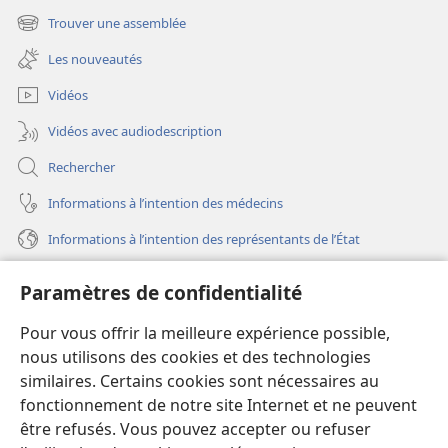
une
Trouver une assemblée
(ouvre
nouvelle
une
fenêtre)
Les nouveautés
nouvelle
fenêtre)
Vidéos
Vidéos avec audiodescription
Rechercher
Informations à l’intention des médecins
Informations à l’intention des représentants de l’État
Aide
Paramètres de confidentialité
Dons
Pour vous offrir la meilleure expérience possible,
(ouvre
une
nous utilisons des cookies et des technologies
nouvelle
similaires. Certains cookies sont nécessaires au
Bibliothèque en ligne
(ouvre
fenêtre)
fonctionnement de notre site Internet et ne peuvent
une
®
JW Hub
être refusés. Vous pouvez accepter ou refuser
nouvelle
(ouvre
fenêtre)