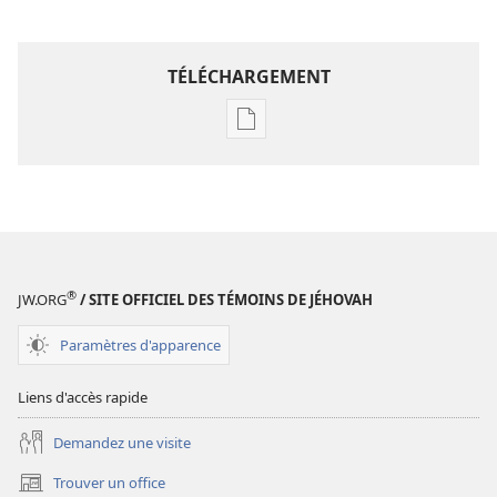
TÉLÉCHARGEMENT
Options
de
téléchargement
des
publications
numériques
Annuaire
®
JW.ORG
/ SITE OFFICIEL DES TÉMOINS DE JÉHOVAH
2001
des
Paramètres d'apparence
Témoins
de
Liens d'accès rapide
Jéhovah
Demandez une visite
Trouver un office
(ouvre