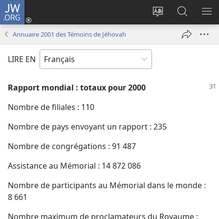
JW.ORG
Se
connecter
Changer
Recherch
AF
(ouvre
la
sur
LE
Annuaire 2001 des Témoins de Jéhovah
une
langue
JW.ORG
ME
nouvelle
du
LIRE EN
fenêtre)
site
Rapport mondial : totaux pour 2000
Nombre de filiales : 110
Nombre de pays envoyant un rapport : 235
Nombre de congrégations : 91 487
Assistance au Mémorial : 14 872 086
Nombre de participants au Mémorial dans le monde :
8 661
Nombre maximum de proclamateurs du Royaume :